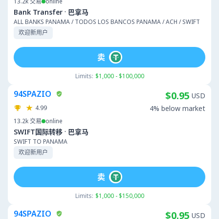
13.2k
交易
online
·
Bank Transfer
巴拿马
ALL BANKS PANAMA / TODOS LOS BANCOS PANAMA / ACH / SWIFT
欢迎新用户
卖
Limits:
$1,000 - $100,000
94SPAZIO
$0.95
USD
4.99
4% below market
13.2k
交易
online
·
SWIFT国际转移
巴拿马
SWIFT TO PANAMA
欢迎新用户
卖
Limits:
$1,000 - $150,000
94SPAZIO
$0.95
USD