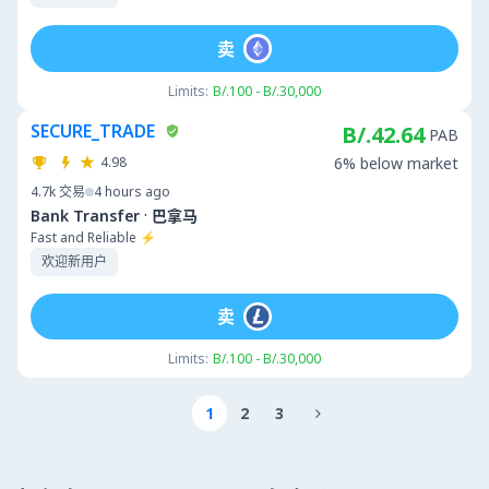
卖
Limits:
B/.100 - B/.30,000
SECURE_TRADE
B/.42.64
PAB
4.98
6% below market
4.7k
交易
4 hours ago
·
Bank Transfer
巴拿马
Fast and Reliable ⚡
欢迎新用户
卖
Limits:
B/.100 - B/.30,000
1
2
3
