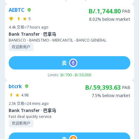
AEBTC
B/.1,744.80
PAB
5
8.02% below market
4.4k
交易
7 hours ago
·
Bank Transfer
巴拿马
BANESCO - BANISTMO - MERCANTIL - BANCO GENERAL
欢迎新用户
卖
Limits:
B/.700 - B/.50,000
btcrk
B/.59,393.63
PAB
4.98
7.5% below market
2.5k
交易
24 mins ago
·
Bank Transfer
巴拿马
Fast deal quickly service
欢迎新用户