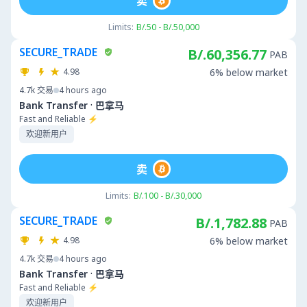
卖
Limits:
B/.50 - B/.50,000
SECURE_TRADE
B/.60,356.77
PAB
4.98
6% below market
4.7k
交易
4 hours ago
·
Bank Transfer
巴拿马
Fast and Reliable ⚡
欢迎新用户
卖
Limits:
B/.100 - B/.30,000
SECURE_TRADE
B/.1,782.88
PAB
4.98
6% below market
4.7k
交易
4 hours ago
·
Bank Transfer
巴拿马
Fast and Reliable ⚡
欢迎新用户