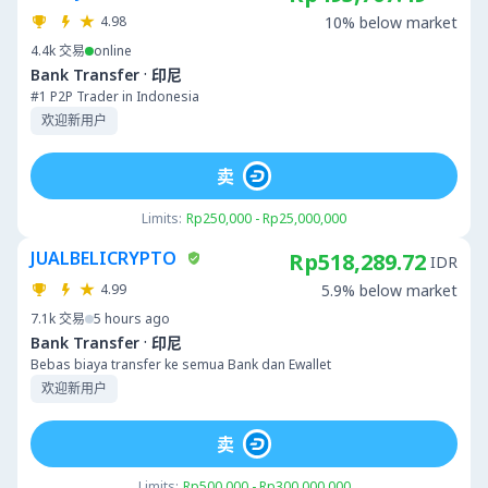
4.98
10% below market
4.4k
交易
online
·
Bank Transfer
印尼
#1 P2P Trader in Indonesia
欢迎新用户
卖
Limits:
Rp250,000 - Rp25,000,000
JUALBELICRYPTO
Rp518,289.72
IDR
4.99
5.9% below market
7.1k
交易
5 hours ago
·
Bank Transfer
印尼
Bebas biaya transfer ke semua Bank dan Ewallet
欢迎新用户
卖
Limits:
Rp500,000 - Rp300,000,000