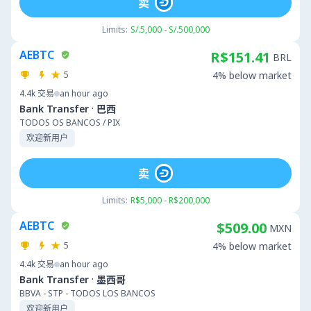
卖
Limits:
S/.5,000 - S/.500,000
AEBTC
R$151.41
BRL
5
4% below market
4.4k
交易
an hour ago
·
Bank Transfer
巴西
TODOS OS BANCOS / PIX
欢迎新用户
卖
Limits:
R$5,000 - R$200,000
AEBTC
$509.00
MXN
5
4% below market
4.4k
交易
an hour ago
·
Bank Transfer
墨西哥
BBVA - STP - TODOS LOS BANCOS
欢迎新用户