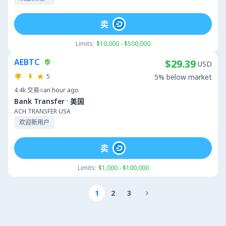
卖
Limits:
$10,000 - $500,000
AEBTC
$29.39
USD
5
5% below market
4.4k
交易
an hour ago
·
Bank Transfer
美国
ACH TRANSFER USA
欢迎新用户
卖
Limits:
$1,000 - $100,000
1
2
3
