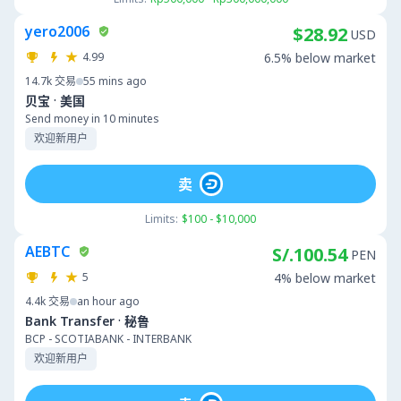
yero2006
$28.92
USD
4.99
6.5% below market
14.7k
交易
55 mins ago
·
贝宝
美国
Send money in 10 minutes
欢迎新用户
卖
Limits:
$100 - $10,000
AEBTC
S/.100.54
PEN
5
4% below market
4.4k
交易
an hour ago
·
Bank Transfer
秘鲁
BCP - SCOTIABANK - INTERBANK
欢迎新用户