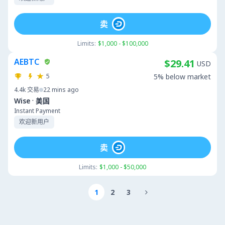
卖
Limits:
$1,000 - $100,000
AEBTC
$29.41
USD
5
5% below market
4.4k
交易
22 mins ago
·
Wise
美国
Instant Payment
欢迎新用户
卖
Limits:
$1,000 - $50,000
1
2
3
