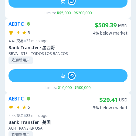
卖
Limits:
R$5,000 - R$200,000
AEBTC
$509.39
MXN
5
4% below market
4.4k
交易
22 mins ago
·
Bank Transfer
墨西哥
BBVA - STP - TODOS LOS BANCOS
欢迎新用户
卖
Limits:
$10,000 - $500,000
AEBTC
$29.41
USD
5
5% below market
4.4k
交易
22 mins ago
·
Bank Transfer
美国
ACH TRANSFER USA
欢迎新用户