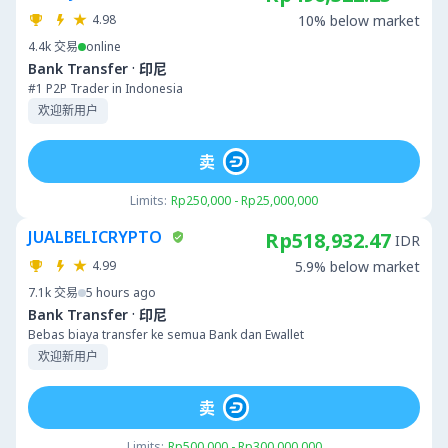
4.98
10% below market
4.4k
交易
online
·
Bank Transfer
印尼
#1 P2P Trader in Indonesia
欢迎新用户
卖
Limits:
Rp250,000 - Rp25,000,000
JUALBELICRYPTO
Rp518,932.47
IDR
4.99
5.9% below market
7.1k
交易
5 hours ago
·
Bank Transfer
印尼
Bebas biaya transfer ke semua Bank dan Ewallet
欢迎新用户
卖
Limits:
Rp500,000 - Rp300,000,000