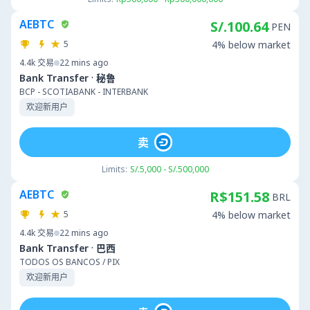
AEBTC
S/.100.64
PEN
5
4% below market
4.4k
交易
22 mins ago
·
Bank Transfer
秘鲁
BCP - SCOTIABANK - INTERBANK
欢迎新用户
卖
Limits:
S/.5,000 - S/.500,000
AEBTC
R$151.58
BRL
5
4% below market
4.4k
交易
22 mins ago
·
Bank Transfer
巴西
TODOS OS BANCOS / PIX
欢迎新用户