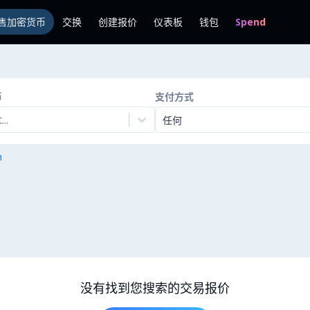
售加密货币
交换
创建报价
仪表板
钱包
Spend
币
支付方式
..
任何
n
没有找到您搜索的交易报价