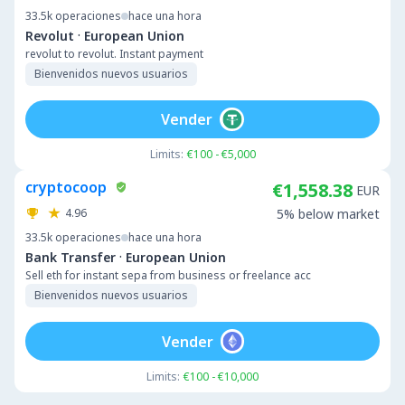
33.5k
operaciones
hace una hora
·
Revolut
European Union
revolut to revolut. Instant payment
Bienvenidos nuevos usuarios
Vender
Limits:
€100 - €5,000
cryptocoop
€1,558.38
EUR
4.96
5% below market
33.5k
operaciones
hace una hora
·
Bank Transfer
European Union
Sell eth for instant sepa from business or freelance acc
Bienvenidos nuevos usuarios
Vender
Limits:
€100 - €10,000