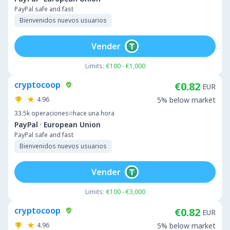
PayPal safe and fast
Bienvenidos nuevos usuarios
Vender
Limits:
€100 - €1,000
cryptocoop
€0.82
EUR
4.96
5% below market
33.5k
operaciones
hace una hora
·
PayPal
European Union
PayPal safe and fast
Bienvenidos nuevos usuarios
Vender
Limits:
€100 - €3,000
cryptocoop
€0.82
EUR
4.96
5% below market