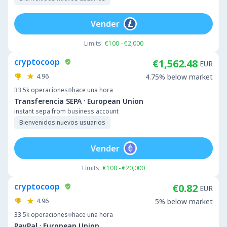
Vender
Limits:
€100 - €2,000
cryptocoop
€1,562.48
EUR
4.96
4.75% below market
33.5k
operaciones
hace una hora
·
Transferencia SEPA
European Union
instant sepa from business account
Bienvenidos nuevos usuarios
Vender
Limits:
€100 - €20,000
cryptocoop
€0.82
EUR
4.96
5% below market
33.5k
operaciones
hace una hora
·
PayPal
European Union