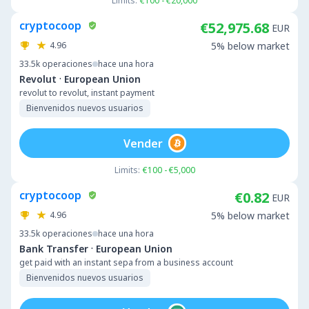
Limits:
€100 - €20,000
cryptocoop
€52,975.68
EUR
4.96
5% below market
33.5k
operaciones
hace una hora
·
Revolut
European Union
revolut to revolut, instant payment
Bienvenidos nuevos usuarios
Vender
Limits:
€100 - €5,000
cryptocoop
€0.82
EUR
4.96
5% below market
33.5k
operaciones
hace una hora
·
Bank Transfer
European Union
get paid with an instant sepa from a business account
Bienvenidos nuevos usuarios