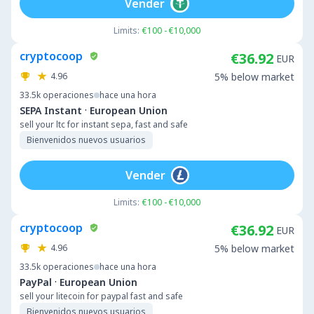
Vender
Limits:
€100 - €10,000
cryptocoop
€36.92
EUR
4.96
5% below market
33.5k
operaciones
hace una hora
·
SEPA Instant
European Union
sell your ltc for instant sepa, fast and safe
Bienvenidos nuevos usuarios
Vender
Limits:
€100 - €10,000
cryptocoop
€36.92
EUR
4.96
5% below market
33.5k
operaciones
hace una hora
·
PayPal
European Union
sell your litecoin for paypal fast and safe
Bienvenidos nuevos usuarios