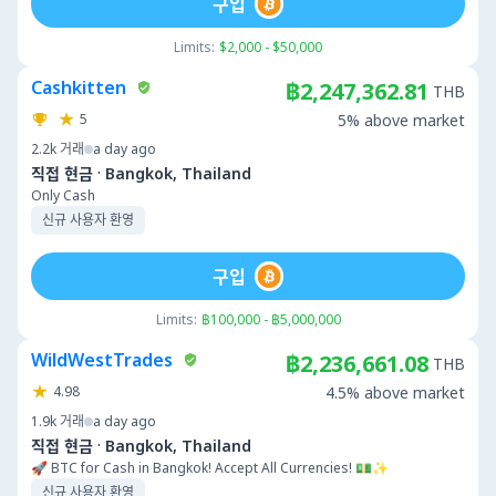
구입
Limits:
$2,000 - $50,000
Cashkitten
฿2,247,362.81
THB
5
5% above market
2.2k
거래
a day ago
·
직접 현금
Bangkok, Thailand
Only Cash
신규 사용자 환영
구입
Limits:
฿100,000 - ฿5,000,000
WildWestTrades
฿2,236,661.08
THB
4.98
4.5% above market
1.9k
거래
a day ago
·
직접 현금
Bangkok, Thailand
🚀 BTC for Cash in Bangkok! Accept All Currencies! 💵✨
신규 사용자 환영