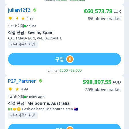
julian1212
€60,573.78
EUR
4.97
8% above market
12.1k
거래
online
·
직접 현금
Seville, Spain
CASH MAD- BCN, VAL , ALICANTE
신규 사용자 환영
구입
Limits:
€500 - €8,000
P2P_Partner
$98,897.55
AUD
4.99
7.5% above market
14.3k
거래
6 mins ago
·
직접 현금
Melbourne, Australia
💵🤝🪙 Cash on hand, Melbourne area 🇦🇺
신규 사용자 환영