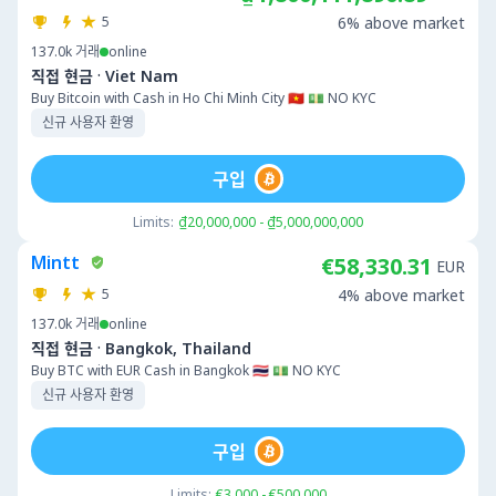
5
6% above market
137.0k
거래
online
·
직접 현금
Viet Nam
Buy Bitcoin with Cash in Ho Chi Minh City 🇻🇳 💵 NO KYC
신규 사용자 환영
구입
Limits:
₫20,000,000 - ₫5,000,000,000
Mintt
€58,330.31
EUR
5
4% above market
137.0k
거래
online
·
직접 현금
Bangkok, Thailand
Buy BTC with EUR Cash in Bangkok 🇹🇭 💵 NO KYC
신규 사용자 환영
구입
Limits:
€3,000 - €500,000