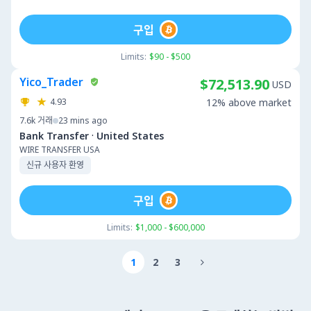
구입
Limits:
$90 - $500
Yico_Trader
$72,513.90
USD
4.93
12% above market
7.6k
거래
23 mins ago
·
Bank Transfer
United States
WIRE TRANSFER USA
신규 사용자 환영
구입
Limits:
$1,000 - $600,000
1
2
3
