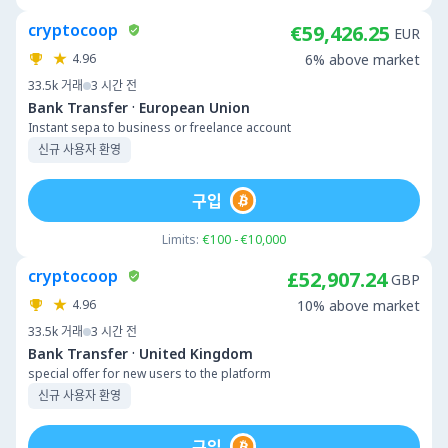
cryptocoop
€59,426.25
EUR
4.96
6% above market
33.5k
거래
3 시간 전
·
Bank Transfer
European Union
Instant sepa to business or freelance account
신규 사용자 환영
구입
Limits:
€100 - €10,000
cryptocoop
£52,907.24
GBP
4.96
10% above market
33.5k
거래
3 시간 전
·
Bank Transfer
United Kingdom
special offer for new users to the platform
신규 사용자 환영
구입