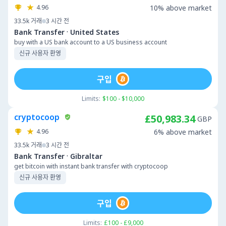
4.96
10% above market
33.5k
거래
3 시간 전
·
Bank Transfer
United States
buy with a US bank account to a US business account
신규 사용자 환영
구입
Limits:
$100 - $10,000
cryptocoop
£50,983.34
GBP
4.96
6% above market
33.5k
거래
3 시간 전
·
Bank Transfer
Gibraltar
get bitcoin with instant bank transfer with cryptocoop
신규 사용자 환영
구입
Limits:
£100 - £9,000