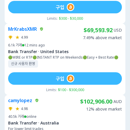
구입
Limits:
$300 - $30,000
MrKrabsXMR
$69,593.92
USD
4.99
7.49% above market
6.1k
거래
12 mins ago
·
Bank Transfer
United States
🟢WIRE or RTP🟢INSTANT RTP on Weekends🟢Easy + Best Rate🟢
신규 사용자 환영
구입
Limits:
$100 - $300,000
camylopez
$102,906.00
AUD
4.98
12% above market
40.5k
거래
online
·
Bank Transfer
Australia
For lower limit trades