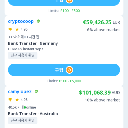
Limits:
£100 - £500
cryptocoop
€59,426.25
EUR
4.96
6% above market
33.5k
거래
3 시간 전
·
Bank Transfer
Germany
GERMAN instant sepa
신규 사용자 환영
구입
Limits:
€100 - €5,000
camylopez
$101,068.39
AUD
4.98
10% above market
40.5k
거래
online
·
Bank Transfer
Australia
신규 사용자 환영