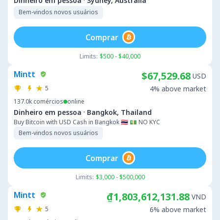
·
Dinheiro em pessoa
Sydney, Australia
Bem-vindos novos usuários
Comprar
Limits:
$500 - $40,000
Mintt
$67,529.68
USD
5
4% above market
137.0k
comércios
online
·
Dinheiro em pessoa
Bangkok, Thailand
Buy Bitcoin with USD Cash in Bangkok 🇹🇭 💵 NO KYC
Bem-vindos novos usuários
Comprar
Limits:
$3,000 - $500,000
Mintt
₫1,803,612,131.88
VND
5
6% above market