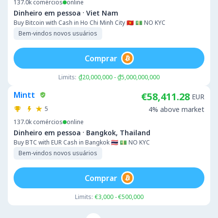
137.0k
comércios
online
·
Dinheiro em pessoa
Viet Nam
Buy Bitcoin with Cash in Ho Chi Minh City 🇻🇳 💵 NO KYC
Bem-vindos novos usuários
Comprar
Limits:
₫20,000,000 - ₫5,000,000,000
Mintt
€58,411.28
EUR
5
4% above market
137.0k
comércios
online
·
Dinheiro em pessoa
Bangkok, Thailand
Buy BTC with EUR Cash in Bangkok 🇹🇭 💵 NO KYC
Bem-vindos novos usuários
Comprar
Limits:
€3,000 - €500,000