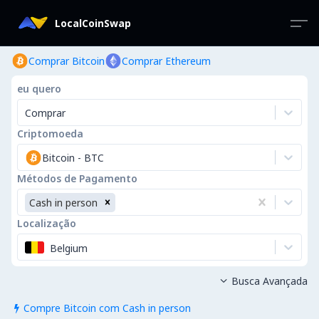
LocalCoinSwap
Comprar Bitcoin
Comprar Ethereum
eu quero
Comprar
Criptomoeda
Bitcoin
-
BTC
Métodos de Pagamento
Cash in person
Localização
Belgium
Busca Avançada

Compre Bitcoin com Cash in person
