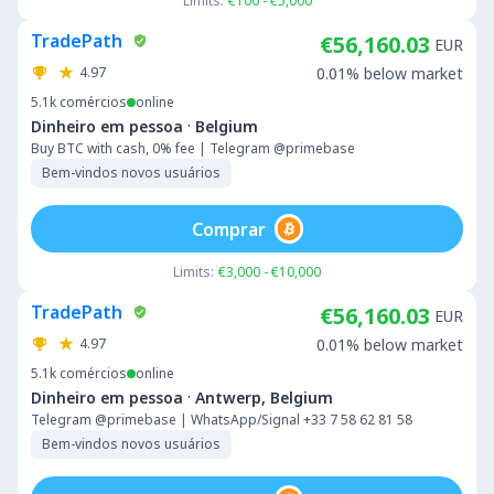
Limits:
€100 - €5,000
TradePath
€56,160.03
EUR
4.97
0.01% below market
5.1k
comércios
online
·
Dinheiro em pessoa
Belgium
Buy BTC with cash, 0% fee | Telegram @primebase
Bem-vindos novos usuários
Comprar
Limits:
€3,000 - €10,000
TradePath
€56,160.03
EUR
4.97
0.01% below market
5.1k
comércios
online
·
Dinheiro em pessoa
Antwerp, Belgium
Telegram @primebase | WhatsApp/Signal +33 7 58 62 81 58
Bem-vindos novos usuários