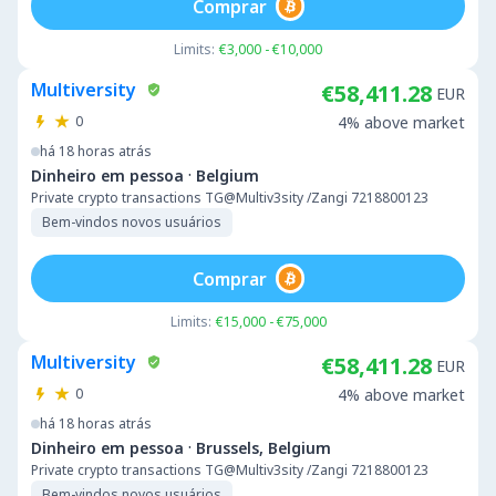
Comprar
Limits:
€3,000 - €10,000
Multiversity
€58,411.28
EUR
0
4% above market
há 18 horas atrás
·
Dinheiro em pessoa
Belgium
Private crypto transactions TG@Multiv3sity /Zangi 7218800123
Bem-vindos novos usuários
Comprar
Limits:
€15,000 - €75,000
Multiversity
€58,411.28
EUR
0
4% above market
há 18 horas atrás
·
Dinheiro em pessoa
Brussels, Belgium
Private crypto transactions TG@Multiv3sity /Zangi 7218800123
Bem-vindos novos usuários