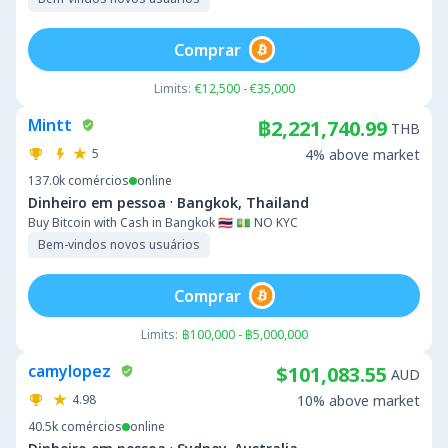
Comprar
Limits:
€12,500 - €35,000
Mintt
฿2,221,740.99
THB
5
4% above market
137.0k
comércios
online
·
Dinheiro em pessoa
Bangkok, Thailand
Buy Bitcoin with Cash in Bangkok 🇹🇭 💵 NO KYC
Bem-vindos novos usuários
Comprar
Limits:
฿100,000 - ฿5,000,000
camylopez
$101,083.55
AUD
4.98
10% above market
40.5k
comércios
online