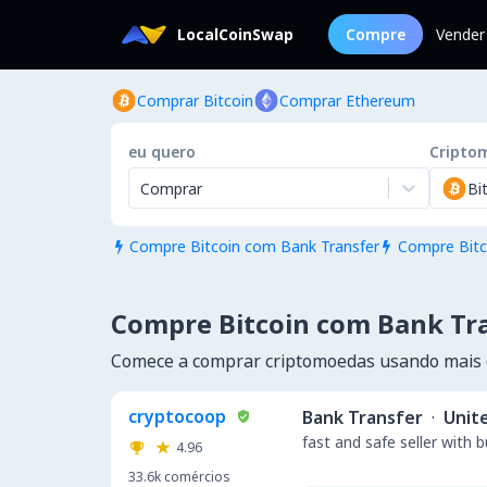
LocalCoinSwap
Compre
Vender
Comprar Bitcoin
Comprar Ethereum
eu quero
Cripto
Comprar
Bi
Compre Bitcoin com Bank Transfer
Compre Bitc


Compre Bitcoin com Bank Tra
Comece a comprar criptomoedas usando mais 
cryptocoop
Bank Transfer
·
Unit
fast and safe seller with 
4.96
33.6k
comércios