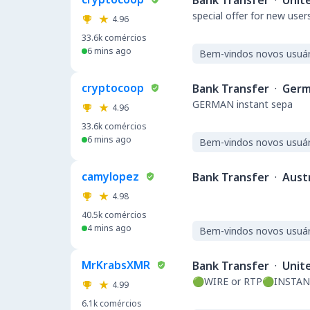
Bank Transfer
·
Unit
special offer for new user
4.96
33.6k
comércios
6 mins ago
Bem-vindos novos usuár
cryptocoop
Bank Transfer
·
Germ
GERMAN instant sepa
4.96
33.6k
comércios
6 mins ago
Bem-vindos novos usuár
camylopez
Bank Transfer
·
Austr
4.98
40.5k
comércios
4 mins ago
Bem-vindos novos usuár
MrKrabsXMR
Bank Transfer
·
Unit
🟢WIRE or RTP🟢INSTAN
4.99
6.1k
comércios