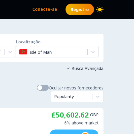
Conecte-se
Registro
Localização
Isle of Man
Busca Avançada

Ocultar novos fornecedores
Popularity
£50,602.62
GBP
6% above market