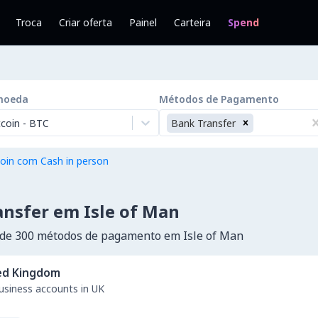
Troca
Criar oferta
Painel
Carteira
Spend
moeda
Métodos de Pagamento
tcoin
-
BTC
Bank Transfer
oin com Cash in person
nsfer em Isle of Man
de 300 métodos de pagamento em Isle of Man
ed Kingdom
business accounts in UK