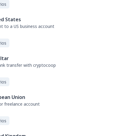
ios
ed States
nt to a US business account
ios
ltar
bank transfer with cryptocoop
ios
pean Union
or freelance account
ios