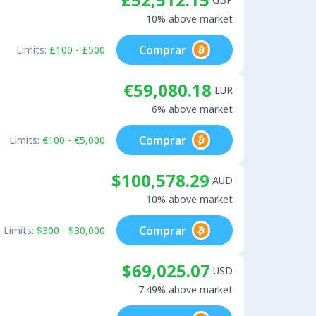
10% above market
Comprar
Limits:
£100 - £500
€59,080.18
EUR
6% above market
Comprar
Limits:
€100 - €5,000
$100,578.29
AUD
10% above market
Comprar
Limits:
$300 - $30,000
$69,025.07
USD
7.49% above market