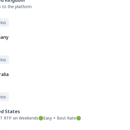
ed Kingdom
s to the platform
ios
any
ios
alia
ios
ed States
T RTP on Weekends🟢Easy + Best Rate🟢