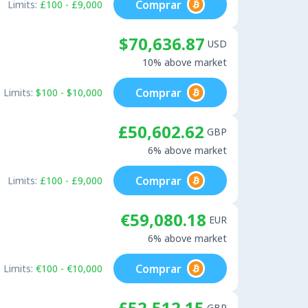
Comprar
Limits:
£100 - £9,000
$70,636.87
USD
10% above market
Comprar
Limits:
$100 - $10,000
£50,602.62
GBP
6% above market
Comprar
Limits:
£100 - £9,000
€59,080.18
EUR
6% above market
Comprar
Limits:
€100 - €10,000
£52,512.15
GBP