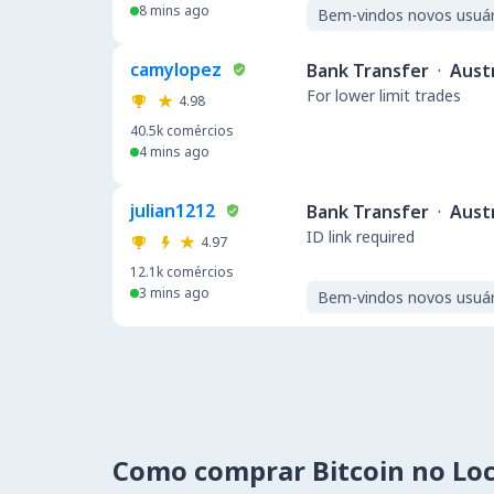
8 mins ago
Bem-vindos novos usuár
camylopez
Bank Transfer
·
Austr
For lower limit trades
4.98
40.5k
comércios
4 mins ago
julian1212
Bank Transfer
·
Austr
ID link required
4.97
12.1k
comércios
3 mins ago
Bem-vindos novos usuár
Como comprar Bitcoin no Lo