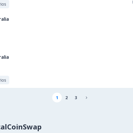
ios
alia
alia
ios
1
2
3

calCoinSwap