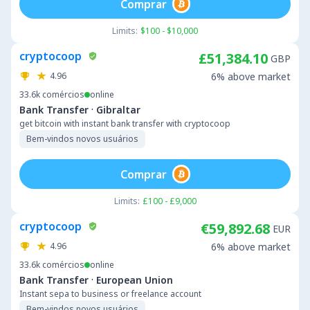
Comprar
Limits:
$100 - $10,000
cryptocoop
£51,384.10
GBP
4.96
6% above market
33.6k
comércios
online
·
Bank Transfer
Gibraltar
get bitcoin with instant bank transfer with cryptocoop
Bem-vindos novos usuários
Comprar
Limits:
£100 - £9,000
cryptocoop
€59,892.68
EUR
4.96
6% above market
33.6k
comércios
online
·
Bank Transfer
European Union
Instant sepa to business or freelance account
Bem-vindos novos usuários