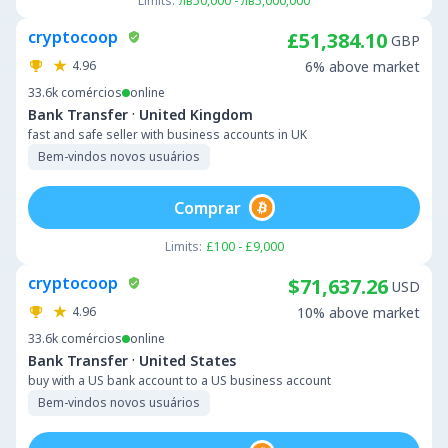
Limits:
лв50,000 - лв5,000,000
cryptocoop
£51,384.10
GBP
4.96
6% above market
33.6k
comércios
online
·
Bank Transfer
United Kingdom
fast and safe seller with business accounts in UK
Bem-vindos novos usuários
Comprar
Limits:
£100 - £9,000
cryptocoop
$71,637.26
USD
4.96
10% above market
33.6k
comércios
online
·
Bank Transfer
United States
buy with a US bank account to a US business account
Bem-vindos novos usuários