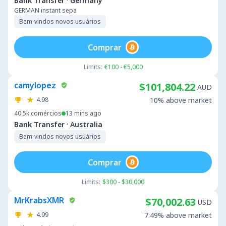
·
Bank Transfer
Germany
GERMAN instant sepa
Bem-vindos novos usuários
Comprar
Limits:
€100 - €5,000
camylopez
$101,804.22
AUD
4.98
10% above market
40.5k
comércios
13 mins ago
·
Bank Transfer
Australia
Bem-vindos novos usuários
Comprar
Limits:
$300 - $30,000
MrKrabsXMR
$70,002.63
USD
4.99
7.49% above market