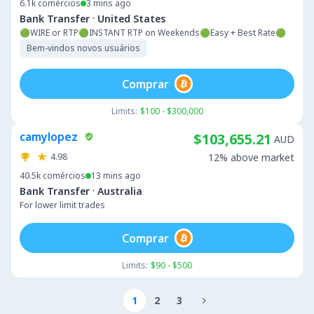
6.1k
comércios
3 mins ago
·
Bank Transfer
United States
🟢WIRE or RTP🟢INSTANT RTP on Weekends🟢Easy + Best Rate🟢
Bem-vindos novos usuários
Comprar
Limits:
$100 - $300,000
camylopez
$103,655.21
AUD
4.98
12% above market
40.5k
comércios
13 mins ago
·
Bank Transfer
Australia
For lower limit trades
Comprar
Limits:
$90 - $500
1
2
3
