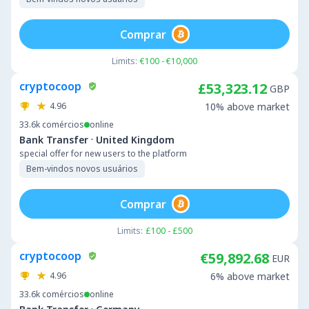
Comprar
Limits:
€100 - €10,000
cryptocoop
£53,323.12
GBP
4.96
10% above market
33.6k
comércios
online
·
Bank Transfer
United Kingdom
special offer for new users to the platform
Bem-vindos novos usuários
Comprar
Limits:
£100 - £500
cryptocoop
€59,892.68
EUR
4.96
6% above market
33.6k
comércios
online