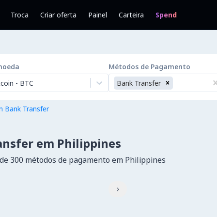
Troca
Criar oferta
Painel
Carteira
Spend
moeda
Métodos de Pagamento
tcoin
-
BTC
Bank Transfer
 Bank Transfer
nsfer em Philippines
de 300 métodos de pagamento em Philippines
