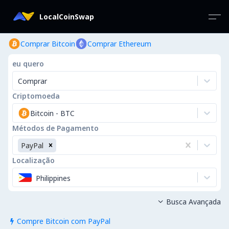
LocalCoinSwap
Comprar Bitcoin
Comprar Ethereum
eu quero
Comprar
Criptomoeda
Bitcoin
-
BTC
Métodos de Pagamento
PayPal
Localização
Philippines
Busca Avançada

Compre Bitcoin com PayPal
