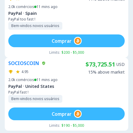
2.0k
comércios
11 mins ago
·
PayPal
Spain
PayPal too fast !
Bem-vindos novos usuários
Comprar
Limits:
$200 - $5,000
SOCIOSCOIN
$73,725.51
USD
4.95
15% above market
2.0k
comércios
11 mins ago
·
PayPal
United States
PayPal fast !
Bem-vindos novos usuários
Comprar
Limits:
$190 - $5,000