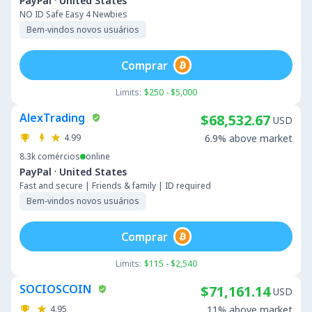
·
PayPal
United States
NO ID Safe Easy 4 Newbies
Bem-vindos novos usuários
Comprar
Limits:
$250 - $5,000
AlexTrading
$68,532.67
USD
4.99
6.9% above market
8.3k
comércios
online
·
PayPal
United States
Fast and secure | Friends & family | ID required
Bem-vindos novos usuários
Comprar
Limits:
$115 - $2,540
SOCIOSCOIN
$71,161.14
USD
4.95
11% above market