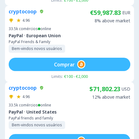
Limits:
£100 - £2,000
cryptocoop
€59,987.83
EUR
4.96
8% above market
33.5k
comércios
online
·
PayPal
European Union
PayPal Friends & Family
Bem-vindos novos usuários
Comprar
Limits:
€100 - €2,000
cryptocoop
$71,802.23
USD
4.96
12% above market
33.5k
comércios
online
·
PayPal
United States
PayPal friends and family
Bem-vindos novos usuários