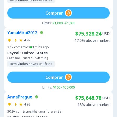
Comprar
Limits:
€1,000 - €1,000
YamaMirai2012
$75,328.24
USD
4.97
17.5% above market
3.1k
comércios
3 mins ago
·
PayPal
United States
Fast and Trusted ( 5-8 min )
Bem-vindos novos usuários
Comprar
Limits:
$100 - $50,000
AnnaPrague
$75,648.78
USD
4.98
18% above market
30.9k
comércios
há uma hora atrás