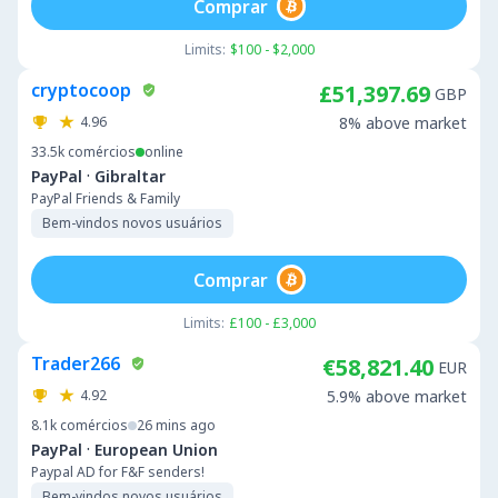
Comprar
Limits:
$100 - $2,000
cryptocoop
£51,397.69
GBP
4.96
8% above market
33.5k
comércios
online
·
PayPal
Gibraltar
PayPal Friends & Family
Bem-vindos novos usuários
Comprar
Limits:
£100 - £3,000
Trader266
€58,821.40
EUR
4.92
5.9% above market
8.1k
comércios
26 mins ago
·
PayPal
European Union
Paypal AD for F&F senders!
Bem-vindos novos usuários