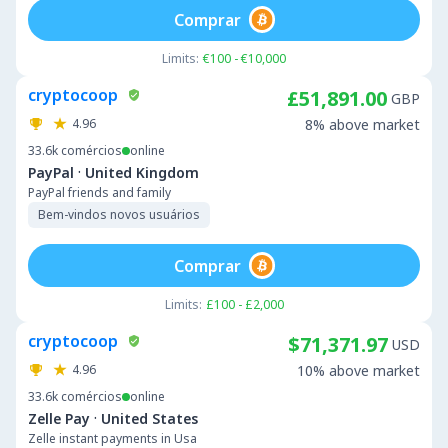
Comprar
Limits:
€100 - €10,000
cryptocoop
£51,891.00
GBP
4.96
8% above market
33.6k
comércios
online
·
PayPal
United Kingdom
PayPal friends and family
Bem-vindos novos usuários
Comprar
Limits:
£100 - £2,000
cryptocoop
$71,371.97
USD
4.96
10% above market
33.6k
comércios
online
·
Zelle Pay
United States
Zelle instant payments in Usa