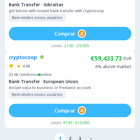
·
Bank Transfer
Gibraltar
get bitcoin with instant bank transfer with cryptocoop
Bem-vindos novos usuários
Comprar
Limits:
£100 - £9,000
cryptocoop
€59,433.73
EUR
4.96
6% above market
33.6k
comércios
online
·
Bank Transfer
European Union
Instant sepa to business or freelance account
Bem-vindos novos usuários
Comprar
Limits:
€100 - €10,000
1
2
3
