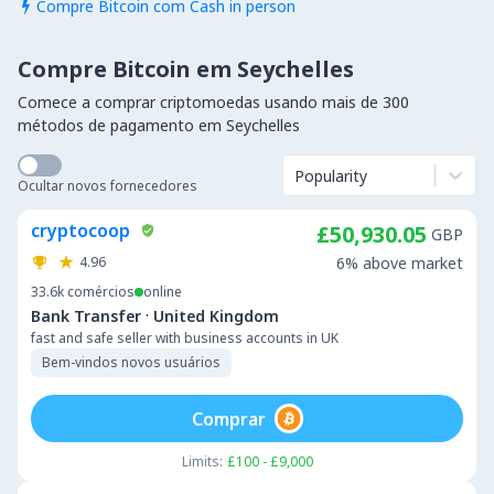
Compre Bitcoin com Cash in person

Compre Bitcoin em Seychelles
Comece a comprar criptomoedas usando mais de 300
métodos de pagamento em Seychelles
Popularity
Ocultar novos fornecedores
cryptocoop
£50,930.05
GBP
4.96
6% above market
33.6k
comércios
online
·
Bank Transfer
United Kingdom
fast and safe seller with business accounts in UK
Bem-vindos novos usuários
Comprar
Limits:
£100 - £9,000