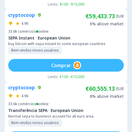
Limits:
$100 - $10,000
cryptocoop
€59,433.73
EUR
4.96
6% above market
33.6k
comércios
online
·
SEPA Instant
European Union
buy bitcoin with sepa instant to some european countries
Bem-vindos novos usuários
Comprar
Limits:
€100 - €10,000
cryptocoop
€60,555.13
EUR
4.96
8% above market
33.6k
comércios
online
·
Transferência SEPA
European Union
Normal sepa to business account for all euro area.
Bem-vindos novos usuários