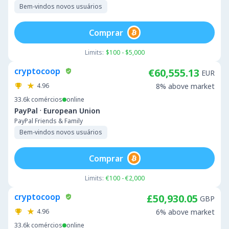
Bem-vindos novos usuários
Comprar
Limits:
$100 - $5,000
cryptocoop
€60,555.13
EUR
4.96
8% above market
33.6k
comércios
online
·
PayPal
European Union
PayPal Friends & Family
Bem-vindos novos usuários
Comprar
Limits:
€100 - €2,000
cryptocoop
£50,930.05
GBP
4.96
6% above market
33.6k
comércios
online