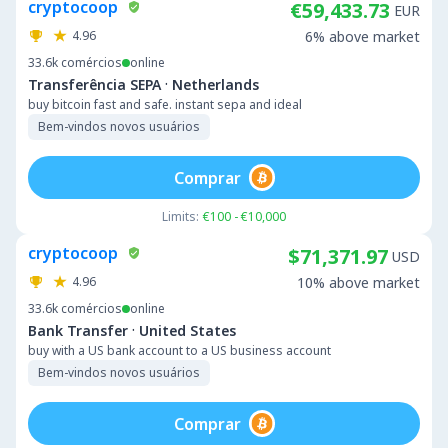
cryptocoop
€59,433.73
EUR
4.96
6% above market
33.6k
comércios
online
·
Transferência SEPA
Netherlands
buy bitcoin fast and safe. instant sepa and ideal
Bem-vindos novos usuários
Comprar
Limits:
€100 - €10,000
cryptocoop
$71,371.97
USD
4.96
10% above market
33.6k
comércios
online
·
Bank Transfer
United States
buy with a US bank account to a US business account
Bem-vindos novos usuários
Comprar