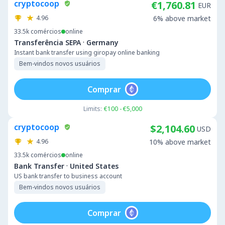
cryptocoop
€1,760.81
EUR
4.96
6% above market
33.5k
comércios
online
·
Transferência SEPA
Germany
Instant bank transfer using giropay online banking
Bem-vindos novos usuários
Comprar
Limits:
€100 - €5,000
cryptocoop
$2,104.60
USD
4.96
10% above market
33.5k
comércios
online
·
Bank Transfer
United States
US bank transfer to business account
Bem-vindos novos usuários
Comprar