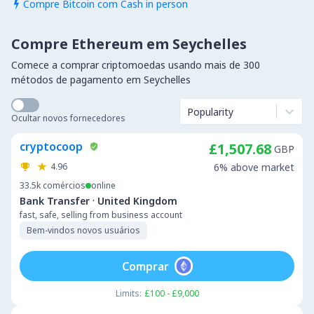
Compre Bitcoin com Cash in person

Compre Ethereum em Seychelles
Comece a comprar criptomoedas usando mais de 300
métodos de pagamento em Seychelles
Popularity
Ocultar novos fornecedores
cryptocoop
£1,507.68
GBP
4.96
6% above market
33.5k
comércios
online
·
Bank Transfer
United Kingdom
fast, safe, selling from business account
Bem-vindos novos usuários
Comprar
Limits:
£100 - £9,000