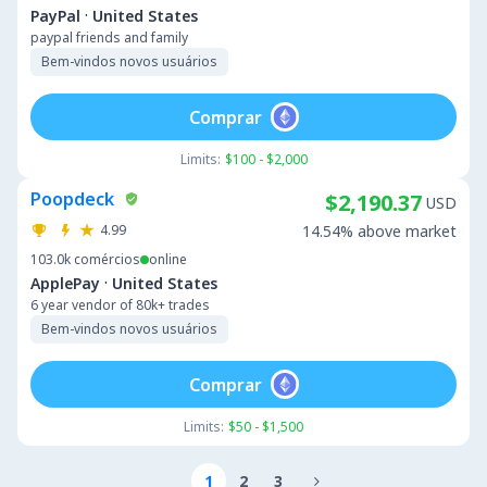
·
PayPal
United States
paypal friends and family
Bem-vindos novos usuários
Comprar
Limits:
$100 - $2,000
Poopdeck
$2,190.37
USD
4.99
14.54% above market
103.0k
comércios
online
·
ApplePay
United States
6 year vendor of 80k+ trades
Bem-vindos novos usuários
Comprar
Limits:
$50 - $1,500
1
2
3
