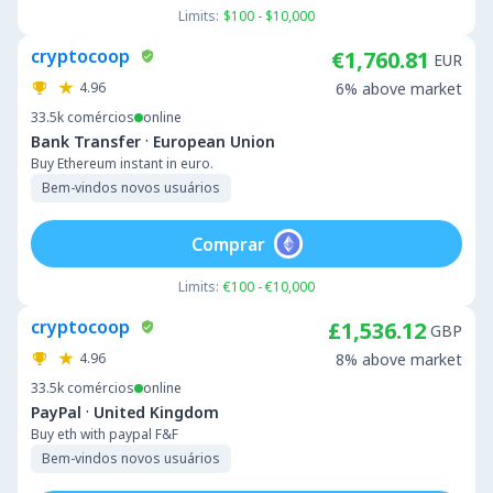
Limits:
$100 - $10,000
cryptocoop
€1,760.81
EUR
4.96
6% above market
33.5k
comércios
online
·
Bank Transfer
European Union
Buy Ethereum instant in euro.
Bem-vindos novos usuários
Comprar
Limits:
€100 - €10,000
cryptocoop
£1,536.12
GBP
4.96
8% above market
33.5k
comércios
online
·
PayPal
United Kingdom
Buy eth with paypal F&F
Bem-vindos novos usuários