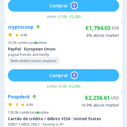
Comprar
Limits:
£100 - £2,000
cryptocoop
€1,794.03
EUR
4.96
8% above market
33.5k
comércios
online
·
PayPal
European Union
paypal friends and family
Bem-vindos novos usuários
Comprar
Limits:
€100 - €2,000
Poopdeck
$2,236.61
USD
4.99
16.9% above market
103.0k
comércios
online
·
Cartão de crédito / débito VISA
United States
DEBIT CARDS ONLY - Security is #1