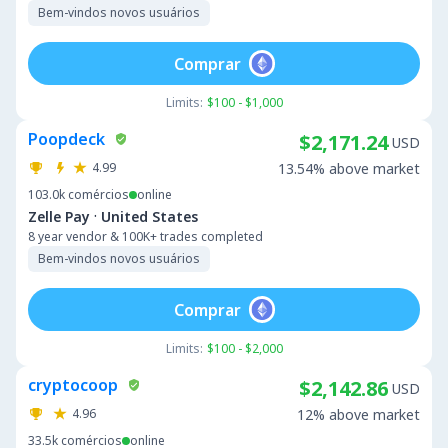
Bem-vindos novos usuários
Comprar
Limits:
$100 - $1,000
Poopdeck
$2,171.24
USD
4.99
13.54% above market
103.0k
comércios
online
·
Zelle Pay
United States
8 year vendor & 100K+ trades completed
Bem-vindos novos usuários
Comprar
Limits:
$100 - $2,000
cryptocoop
$2,142.86
USD
4.96
12% above market
33.5k
comércios
online