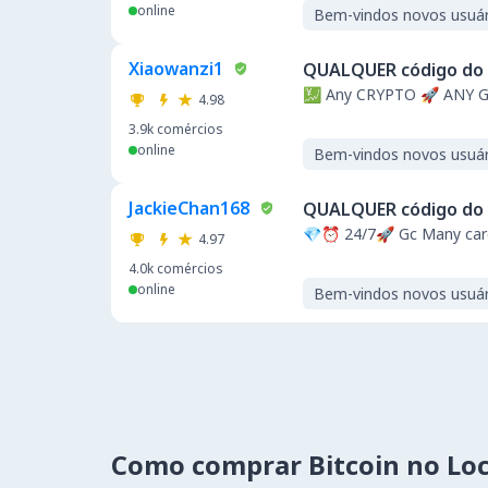
online
Bem-vindos novos usuár
Xiaowanzi1
QUALQUER código do 
💹 Any CRYPTO 🚀 ANY 
4.98
3.9k
comércios
online
Bem-vindos novos usuár
JackieChan168
QUALQUER código do 
💎⏰ 24/7🚀 Gc Many card
4.97
4.0k
comércios
online
Bem-vindos novos usuár
Como comprar Bitcoin no Lo