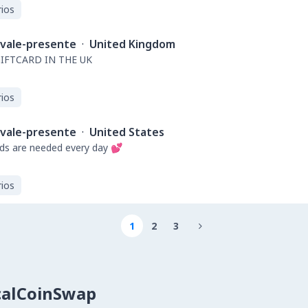
ios
vale-presente
·
United Kingdom
GIFTCARD IN THE UK
ios
vale-presente
·
United States
s are needed every day 💕
ios
1
2
3

calCoinSwap