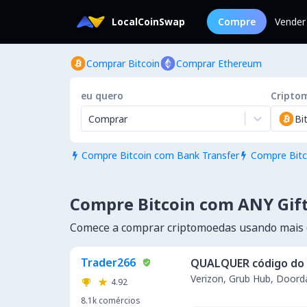
LocalCoinSwap
Compre
Vender
Comprar Bitcoin
Comprar Ethereum
eu quero
Cripto
Comprar
Bi
Compre Bitcoin com Bank Transfer
Compre Bitc


Compre Bitcoin com ANY Gif
Comece a comprar criptomoedas usando mais
Trader266
QUALQUER código do 
Verizon, Grub Hub, Doord
4.92
8.1k
comércios