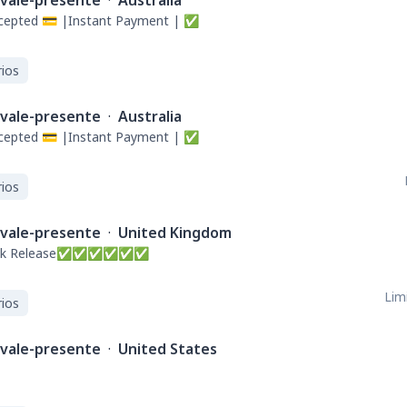
vale-presente
·
Australia
ccepted 💳 |Instant Payment | ✅
ios
vale-presente
·
Australia
ccepted 💳 |Instant Payment | ✅
ios
vale-presente
·
United Kingdom
--Quick Release✅✅✅✅✅✅
Limi
ios
vale-presente
·
United States