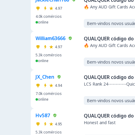
QUALQUER código do 
🔥 Any AUD Gift Cards A
4.97
4.0k
comércios
online
Bem-vindos novos usuár
William63666
QUALQUER código do 
🔥 Any AUD Gift Cards A
4.97
5.3k
comércios
online
Bem-vindos novos usuár
JX_Chen
QUALQUER código do 
LCS Rank 24----------
4.94
7.0k
comércios
online
Bem-vindos novos usuár
Hv587
QUALQUER código do 
Honest and fast
4.95
5.3k
comércios