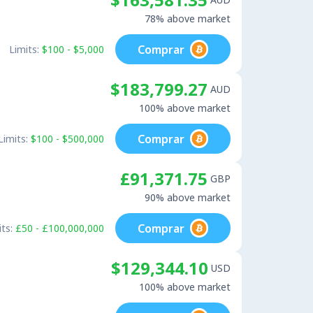
78% above market
Comprar
Limits:
$100 - $5,000
$183,799.27
AUD
100% above market
Comprar
Limits:
$100 - $500,000
£91,371.75
GBP
90% above market
Comprar
ts:
£50 - £100,000,000
$129,344.10
USD
100% above market