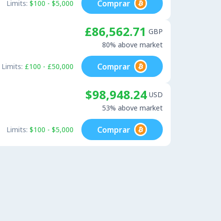
Comprar
Limits:
$100 - $5,000
£86,562.71
GBP
80% above market
Comprar
Limits:
£100 - £50,000
$98,948.24
USD
53% above market
Comprar
Limits:
$100 - $5,000