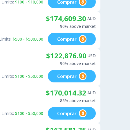
Comprar
Limits:
$100 - $10,000
$174,609.30
AUD
90% above market
Comprar
Limits:
$500 - $500,000
$122,876.90
USD
90% above market
Comprar
Limits:
$100 - $50,000
$170,014.32
AUD
85% above market
Comprar
Limits:
$100 - $50,000
$163,581.35
AUD