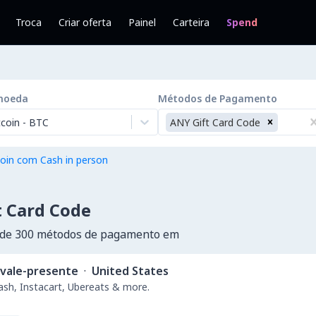
Troca
Criar oferta
Painel
Carteira
Spend
moeda
Métodos de Pagamento
tcoin
-
BTC
ANY Gift Card Code
oin com Cash in person
t Card Code
 de 300 métodos de pagamento em
vale-presente
·
United States
ash, Instacart, Ubereats & more.