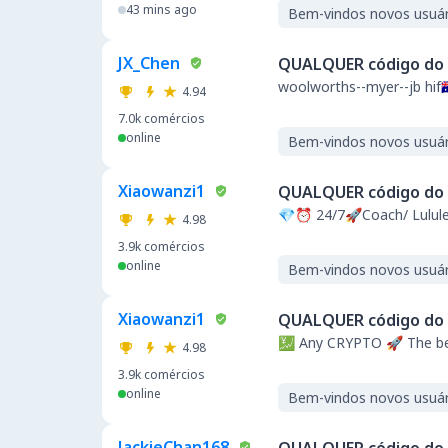
43 mins ago
Bem-vindos novos usuár
JX_Chen
QUALQUER código do 
woolworths--myer--jb hif🇦🇺🇦
4.94
7.0k
comércios
online
Bem-vindos novos usuár
Xiaowanzi1
QUALQUER código do 
💎⏰ 24/7🚀Coach/ Lulul
4.98
3.9k
comércios
online
Bem-vindos novos usuár
Xiaowanzi1
QUALQUER código do 
💹 Any CRYPTO 🚀 The be
4.98
3.9k
comércios
online
Bem-vindos novos usuár
JackieChan168