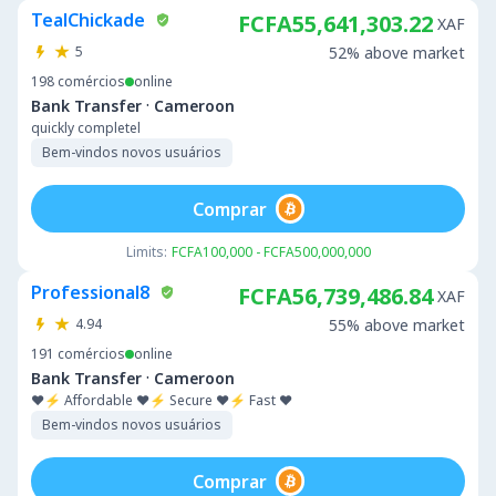
TealChickade
FCFA55,641,303.22
XAF
5
52% above market
198
comércios
online
·
Bank Transfer
Cameroon
quickly completel
Bem-vindos novos usuários
Comprar
Limits:
FCFA100,000 - FCFA500,000,000
Professional8
FCFA56,739,486.84
XAF
4.94
55% above market
191
comércios
online
·
Bank Transfer
Cameroon
❤️⚡ Affordable ❤️⚡ Secure ❤️⚡ Fast ❤️
Bem-vindos novos usuários
Comprar