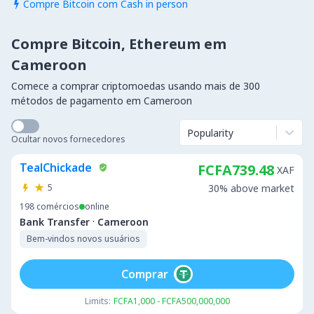
Compre Bitcoin com Cash in person

Compre Bitcoin, Ethereum em
Cameroon
Comece a comprar criptomoedas usando mais de 300
métodos de pagamento em Cameroon
Popularity
Ocultar novos fornecedores
TealChickade
FCFA739.48
XAF
5
30% above market
198
comércios
online
·
Bank Transfer
Cameroon
Bem-vindos novos usuários
Comprar
Limits:
FCFA1,000 - FCFA500,000,000