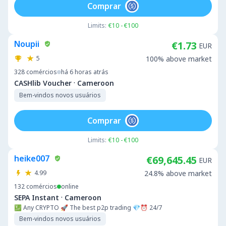
Comprar
Limits:
€10 - €100
Noupii
€1.73
EUR
5
100% above market
328
comércios
há 6 horas atrás
·
CASHlib Voucher
Cameroon
Bem-vindos novos usuários
Comprar
Limits:
€10 - €100
heike007
€69,645.45
EUR
4.99
24.8% above market
132
comércios
online
·
SEPA Instant
Cameroon
💹 Any CRYPTO 🚀 The best p2p trading 💎⏰ 24/7
Bem-vindos novos usuários