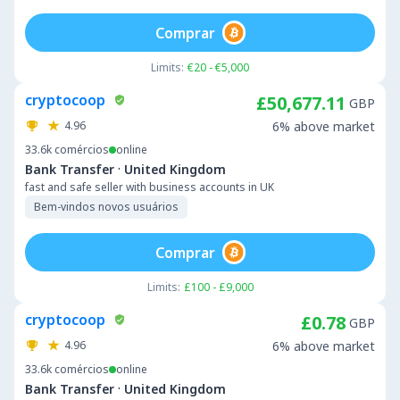
Comprar
Limits:
€20 - €5,000
cryptocoop
£50,677.11
GBP
4.96
6% above market
33.6k
comércios
online
·
Bank Transfer
United Kingdom
fast and safe seller with business accounts in UK
Bem-vindos novos usuários
Comprar
Limits:
£100 - £9,000
cryptocoop
£0.78
GBP
4.96
6% above market
33.6k
comércios
online
·
Bank Transfer
United Kingdom