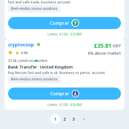
fast and safe trade, business account
Bem-vindos novos usuários
Comprar
Limits:
£100 - £9,000
cryptocoop
£35.81
GBP
4.96
6% above market
33.6k
comércios
online
·
Bank Transfer
United Kingdom
buy litecoin fast and safe in uk. Business or perso. account
Bem-vindos novos usuários
Comprar
Limits:
£100 - £9,000
1
2
3
