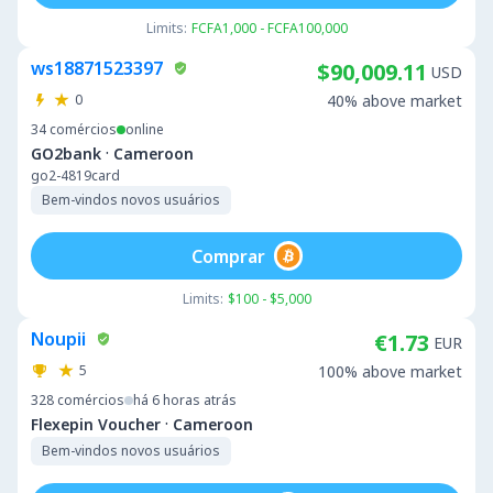
Limits:
FCFA1,000 - FCFA100,000
ws18871523397
$90,009.11
USD
0
40% above market
34
comércios
online
·
GO2bank
Cameroon
go2-4819card
Bem-vindos novos usuários
Comprar
Limits:
$100 - $5,000
Noupii
€1.73
EUR
5
100% above market
328
comércios
há 6 horas atrás
·
Flexepin Voucher
Cameroon
Bem-vindos novos usuários