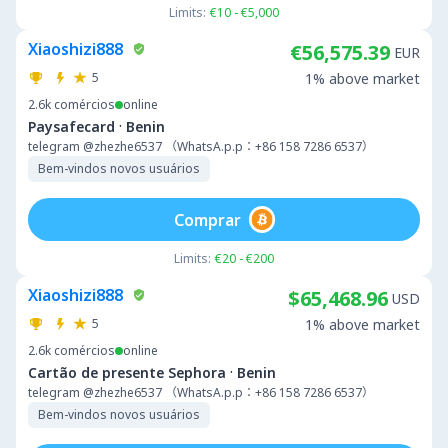
Limits:
€10 - €5,000
Xiaoshizi888
€56,575.39
EUR
5
1% above market
2.6k
comércios
online
·
Paysafecard
Benin
telegram @zhezhe6537 （WhatsA.p.p：+86 158 7286 6537）
Bem-vindos novos usuários
Comprar
Limits:
€20 - €200
Xiaoshizi888
$65,468.96
USD
5
1% above market
2.6k
comércios
online
·
Cartão de presente Sephora
Benin
telegram @zhezhe6537 （WhatsA.p.p：+86 158 7286 6537）
Bem-vindos novos usuários