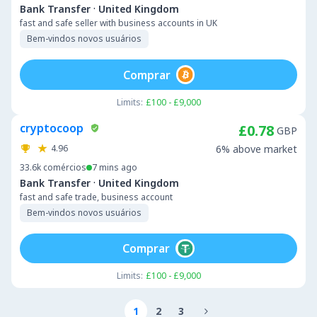
·
Bank Transfer
United Kingdom
fast and safe seller with business accounts in UK
Bem-vindos novos usuários
Comprar
Limits:
£100 - £9,000
cryptocoop
£0.78
GBP
4.96
6% above market
33.6k
comércios
7 mins ago
·
Bank Transfer
United Kingdom
fast and safe trade, business account
Bem-vindos novos usuários
Comprar
Limits:
£100 - £9,000
1
2
3
