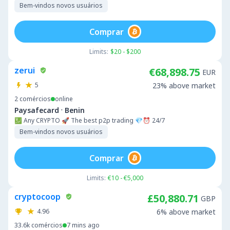
Bem-vindos novos usuários
Comprar
Limits:
$20 - $200
zerui
€68,898.75
EUR
5
23% above market
2
comércios
online
·
Paysafecard
Benin
💹 Any CRYPTO 🚀 The best p2p trading 💎⏰ 24/7
Bem-vindos novos usuários
Comprar
Limits:
€10 - €5,000
cryptocoop
£50,880.71
GBP
4.96
6% above market
33.6k
comércios
7 mins ago