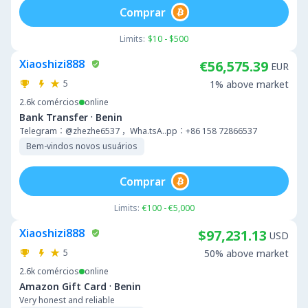
Comprar
Limits:
$10 - $500
Xiaoshizi888
€56,575.39
EUR
5
1% above market
2.6k
comércios
online
·
Bank Transfer
Benin
Telegram：@zhezhe6537 ，Wha.tsA..pp：+86 158 72866537
Bem-vindos novos usuários
Comprar
Limits:
€100 - €5,000
Xiaoshizi888
$97,231.13
USD
5
50% above market
2.6k
comércios
online
·
Amazon Gift Card
Benin
Very honest and reliable