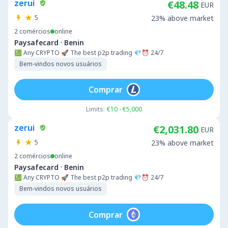
zerui
€48.48
EUR
5
23% above market
2
comércios
online
·
Paysafecard
Benin
💹 Any CRYPTO 🚀 The best p2p trading 💎⏰ 24/7
Bem-vindos novos usuários
Comprar
Limits:
€10 - €5,000
zerui
€2,031.80
EUR
5
23% above market
2
comércios
online
·
Paysafecard
Benin
💹 Any CRYPTO 🚀 The best p2p trading 💎⏰ 24/7
Bem-vindos novos usuários
Comprar