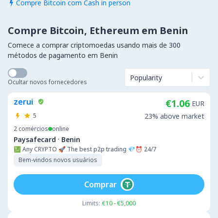
Compre Bitcoin com Cash in person

Compre Bitcoin, Ethereum em Benin
Comece a comprar criptomoedas usando mais de 300
métodos de pagamento em Benin
Popularity
Ocultar novos fornecedores
zerui
€1.06
EUR
5
23% above market
2
comércios
online
·
Paysafecard
Benin
💹 Any CRYPTO 🚀 The best p2p trading 💎⏰ 24/7
Bem-vindos novos usuários
Comprar
Limits:
€10 - €5,000