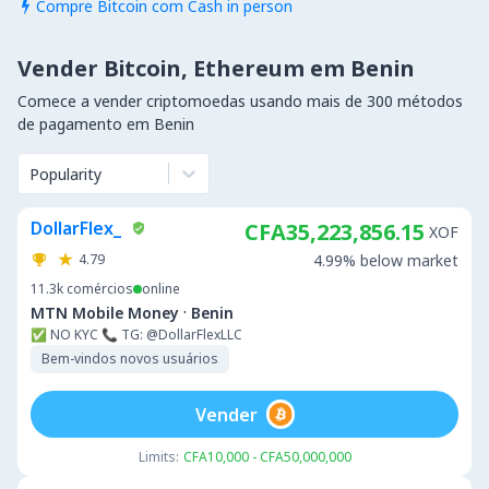
Compre Bitcoin com Cash in person

Vender Bitcoin, Ethereum em Benin
Comece a vender criptomoedas usando mais de 300 métodos
de pagamento em Benin
Popularity
DollarFlex_
CFA35,223,856.15
XOF
4.79
4.99% below market
11.3k
comércios
online
·
MTN Mobile Money
Benin
✅ NO KYC 📞 TG: @DollarFlexLLC
Bem-vindos novos usuários
Vender
Limits:
CFA10,000 - CFA50,000,000