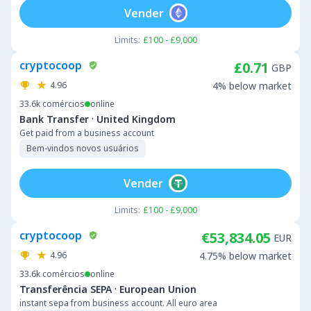
Vender
Limits:
£100 - £9,000
cryptocoop
£0.71
GBP
4.96
4% below market
33.6k
comércios
online
·
Bank Transfer
United Kingdom
Get paid from a business account
Bem-vindos novos usuários
Vender
Limits:
£100 - £9,000
cryptocoop
€53,834.05
EUR
4.96
4.75% below market
33.6k
comércios
online
·
Transferência SEPA
European Union
instant sepa from business account. All euro area