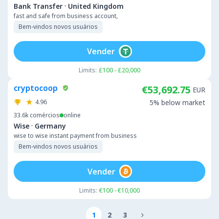
·
Bank Transfer
United Kingdom
fast and safe from business account,
Bem-vindos novos usuários
Vender
Limits:
£100 - £20,000
cryptocoop
€53,692.75
EUR
4.96
5% below market
33.6k
comércios
online
·
Wise
Germany
wise to wise instant payment from business
Bem-vindos novos usuários
Vender
Limits:
€100 - €10,000
1
2
3
