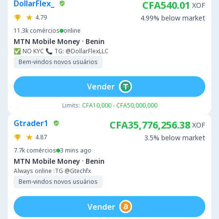
DollarFlex_
CFA540.01
XOF
4.79
4.99% below market
11.3k
comércios
online
·
MTN Mobile Money
Benin
✅ NO KYC 📞 TG: @DollarFlexLLC
Bem-vindos novos usuários
Vender
Limits:
CFA10,000 - CFA50,000,000
Gtrader1
CFA35,776,256.38
XOF
4.87
3.5% below market
7.7k
comércios
3 mins ago
·
MTN Mobile Money
Benin
Always online :TG @Gtechfx
Bem-vindos novos usuários
Vender