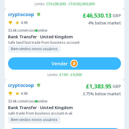
Limits:
CFA200,000 - CFA500,000,000
cryptocoop
£46,530.13
GBP
4.96
4% below market
33.6k
comércios
online
·
Bank Transfer
United Kingdom
Safe tand fast trade from business account
Bem-vindos novos usuários
Vender
Limits:
£100 - £9,000
cryptocoop
£1,383.95
GBP
4.96
3.75% below market
33.6k
comércios
online
·
Bank Transfer
United Kingdom
safe trade from business account in uk
Bem-vindos novos usuários