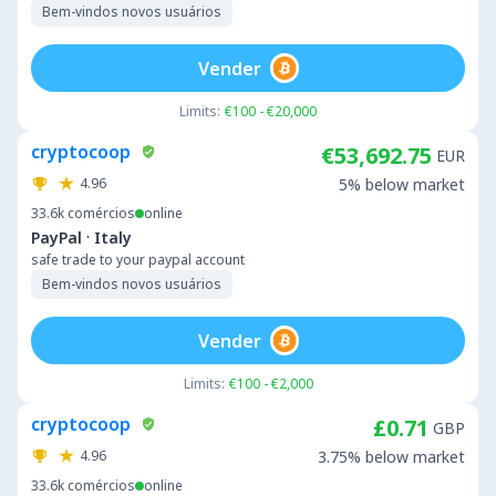
Bem-vindos novos usuários
Vender
Limits:
€100 - €20,000
cryptocoop
€53,692.75
EUR
4.96
5% below market
33.6k
comércios
online
·
PayPal
Italy
safe trade to your paypal account
Bem-vindos novos usuários
Vender
Limits:
€100 - €2,000
cryptocoop
£0.71
GBP
4.96
3.75% below market
33.6k
comércios
online