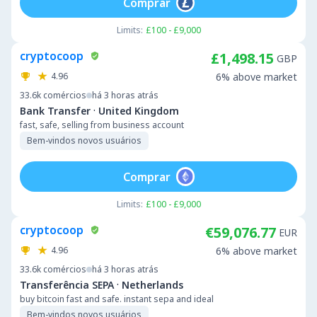
Comprar
Limits:
£100 - £9,000
cryptocoop
£1,498.15
GBP
4.96
6% above market
33.6k
comércios
há 3 horas atrás
·
Bank Transfer
United Kingdom
fast, safe, selling from business account
Bem-vindos novos usuários
Comprar
Limits:
£100 - £9,000
cryptocoop
€59,076.77
EUR
4.96
6% above market
33.6k
comércios
há 3 horas atrás
·
Transferência SEPA
Netherlands
buy bitcoin fast and safe. instant sepa and ideal
Bem-vindos novos usuários