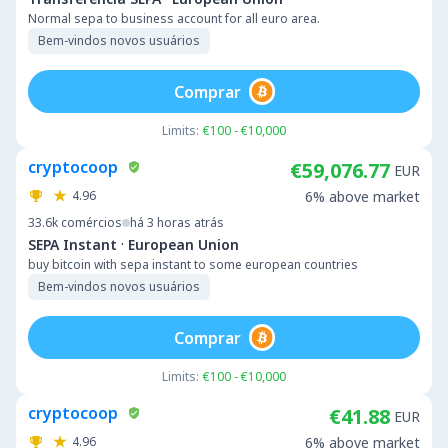
Normal sepa to business account for all euro area.
Bem-vindos novos usuários
Comprar
Limits:
€100 - €10,000
cryptocoop
€59,076.77
EUR
4.96
6% above market
33.6k
comércios
há 3 horas atrás
·
SEPA Instant
European Union
buy bitcoin with sepa instant to some european countries
Bem-vindos novos usuários
Comprar
Limits:
€100 - €10,000
cryptocoop
€41.88
EUR
4.96
6% above market