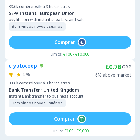
33.6k
comércios
há 3 horas atrás
·
SEPA Instant
European Union
buy litecoin with instant sepa fast and safe
Bem-vindos novos usuários
Comprar
Limits:
€100 - €10,000
cryptocoop
£0.78
GBP
4.96
6% above market
33.6k
comércios
há 3 horas atrás
·
Bank Transfer
United Kingdom
Instant Bank transfer to business account
Bem-vindos novos usuários
Comprar
Limits:
£100 - £9,000