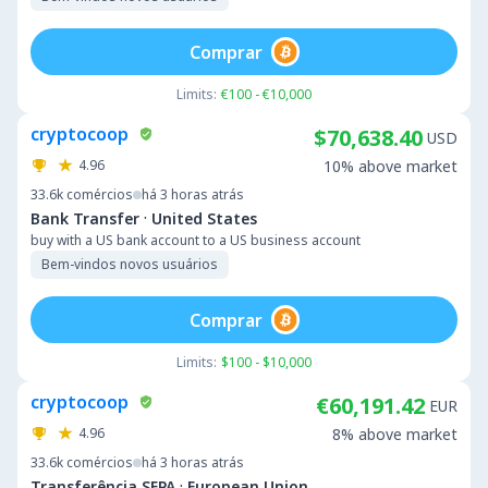
Comprar
Limits:
€100 - €10,000
cryptocoop
$70,638.40
USD
4.96
10% above market
33.6k
comércios
há 3 horas atrás
·
Bank Transfer
United States
buy with a US bank account to a US business account
Bem-vindos novos usuários
Comprar
Limits:
$100 - $10,000
cryptocoop
€60,191.42
EUR
4.96
8% above market
33.6k
comércios
há 3 horas atrás
·
Transferência SEPA
European Union