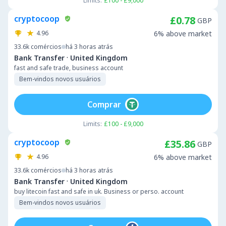
Limits:
£100 - £9,000
cryptocoop
£0.78
GBP
4.96
6% above market
33.6k
comércios
há 3 horas atrás
·
Bank Transfer
United Kingdom
fast and safe trade, business account
Bem-vindos novos usuários
Comprar
Limits:
£100 - £9,000
cryptocoop
£35.86
GBP
4.96
6% above market
33.6k
comércios
há 3 horas atrás
·
Bank Transfer
United Kingdom
buy litecoin fast and safe in uk. Business or perso. account
Bem-vindos novos usuários