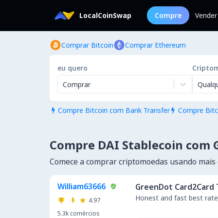
LocalCoinSwap
Compre
Vender
Comprar Bitcoin
Comprar Ethereum
eu quero
Cripto
Comprar
Qualq
Compre Bitcoin com Bank Transfer
Compre Bitc


Compre DAI Stablecoin com 
Comece a comprar criptomoedas usando mais
William63666
GreenDot Card2Card 
Honest and fast best rat
4.97
5.3k
comércios