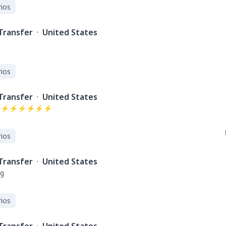
ios
Transfer
·
United States
ios
Transfer
·
United States
rading⚡⚡⚡⚡⚡⚡
ios
Transfer
·
United States
ng
ios