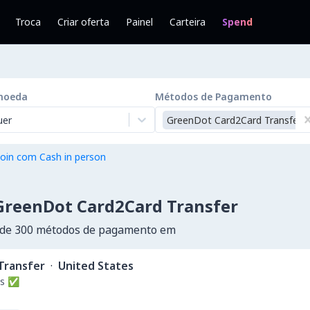
Troca
Criar oferta
Painel
Carteira
Spend
moeda
Métodos de Pagamento
uer
GreenDot Card2Card Transfer
oin com Cash in person
GreenDot Card2Card Transfer
 de 300 métodos de pagamento em
Transfer
·
United States
es ✅