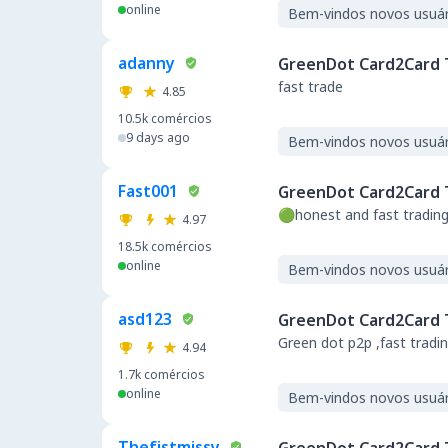
online
Bem-vindos novos usuár
adanny
GreenDot Card2Card 
fast trade
4.85
10.5k
comércios
9 days ago
Bem-vindos novos usuár
Fast001
GreenDot Card2Card 
🟢honest and fast t
4.97
18.5k
comércios
online
Bem-vindos novos usuár
asd123
GreenDot Card2Card 
Green dot p2p ,fast tradi
4.94
1.7k
comércios
online
Bem-vindos novos usuár
Thefistmissy