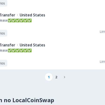
ios
Transfer
·
United States
nd release✅✅✅✅✅✅
Lim
ios
Transfer
·
United States
nd release✅✅✅✅✅✅
Lim
ios
1
2

n no LocalCoinSwap