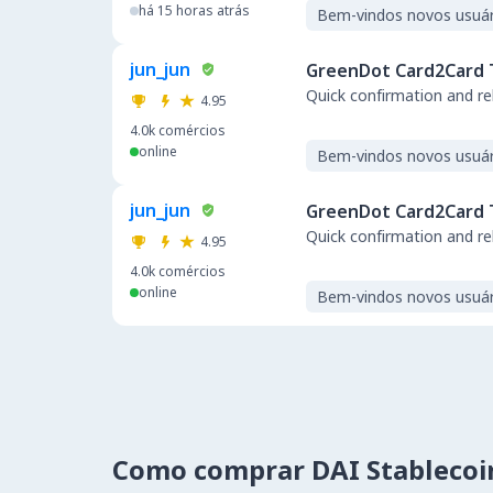
há 15 horas atrás
Bem-vindos novos usuár
jun_jun
GreenDot Card2Card 
Quick confirmation a
4.95
4.0k
comércios
online
Bem-vindos novos usuár
jun_jun
GreenDot Card2Card 
Quick confirmation a
4.95
4.0k
comércios
online
Bem-vindos novos usuár
Como comprar DAI Stablecoi