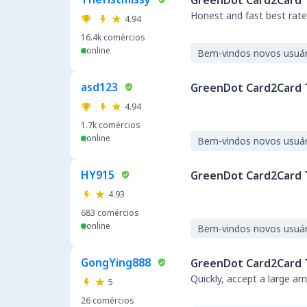
GreenDot Card2Card 
Honest and fast best rat
4.94
16.4k
comércios
online
Bem-vindos novos usuár
asd123
GreenDot Card2Card 
4.94
1.7k
comércios
online
Bem-vindos novos usuár
HY915
GreenDot Card2Card 
4.93
683
comércios
online
Bem-vindos novos usuár
GongYing888
GreenDot Card2Card 
Quickly, accept a large a
5
26
comércios