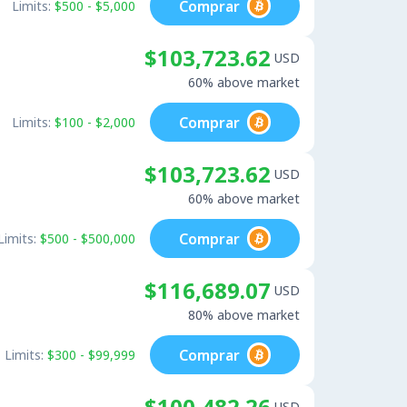
Comprar
Limits:
$500 - $5,000
$103,723.62
USD
60% above market
Comprar
Limits:
$100 - $2,000
$103,723.62
USD
60% above market
Comprar
Limits:
$500 - $500,000
$116,689.07
USD
80% above market
Comprar
Limits:
$300 - $99,999
$100,482.26
USD