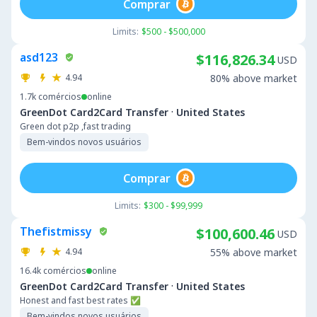
Comprar
Limits:
$500 - $500,000
asd123
$116,826.34
USD
4.94
80% above market
1.7k
comércios
online
·
GreenDot Card2Card Transfer
United States
Green dot p2p ,fast trading
Bem-vindos novos usuários
Comprar
Limits:
$300 - $99,999
Thefistmissy
$100,600.46
USD
4.94
55% above market
16.4k
comércios
online
·
GreenDot Card2Card Transfer
United States
Honest and fast best rates ✅
Bem-vindos novos usuários