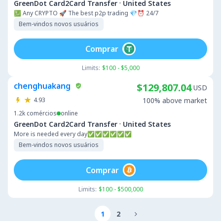
·
GreenDot Card2Card Transfer
United States
💹 Any CRYPTO 🚀 The best p2p trading 💎⏰ 24/7
Bem-vindos novos usuários
Comprar
Limits:
$100 - $5,000
chenghuakang
$129,807.04
USD
4.93
100% above market
1.2k
comércios
online
·
GreenDot Card2Card Transfer
United States
More is needed every day✅✅✅✅✅✅
Bem-vindos novos usuários
Comprar
Limits:
$100 - $500,000
1
2
