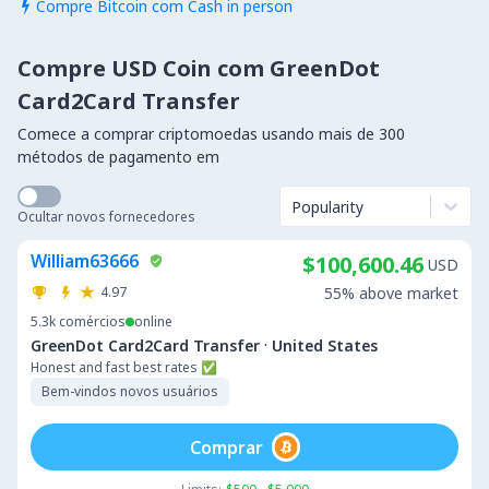
Compre Bitcoin com Cash in person

Compre USD Coin com GreenDot
Card2Card Transfer
Comece a comprar criptomoedas usando mais de 300
métodos de pagamento em
Popularity
Ocultar novos fornecedores
William63666
$100,600.46
USD
4.97
55% above market
5.3k
comércios
online
·
GreenDot Card2Card Transfer
United States
Honest and fast best rates ✅
Bem-vindos novos usuários
Comprar