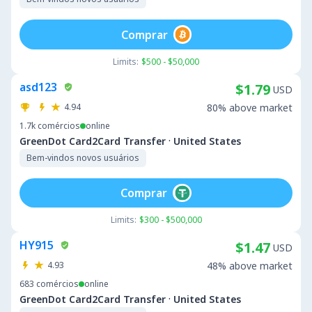
Comprar
Limits:
$500 - $50,000
asd123
$1.79
USD
4.94
80% above market
1.7k
comércios
online
·
GreenDot Card2Card Transfer
United States
Bem-vindos novos usuários
Comprar
Limits:
$300 - $500,000
HY915
$1.47
USD
4.93
48% above market
683
comércios
online
·
GreenDot Card2Card Transfer
United States