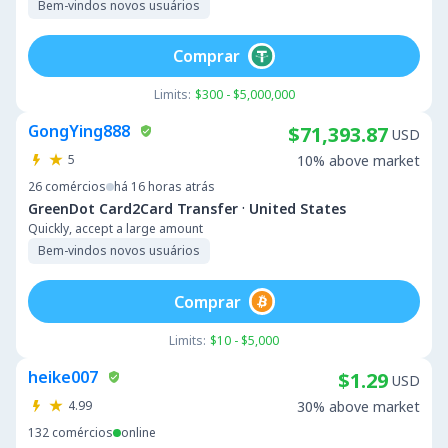
Bem-vindos novos usuários
Comprar
Limits:
$300 - $5,000,000
GongYing888
$71,393.87
USD
5
10% above market
26
comércios
há 16 horas atrás
·
GreenDot Card2Card Transfer
United States
Quickly, accept a large amount
Bem-vindos novos usuários
Comprar
Limits:
$10 - $5,000
heike007
$1.29
USD
4.99
30% above market
132
comércios
online