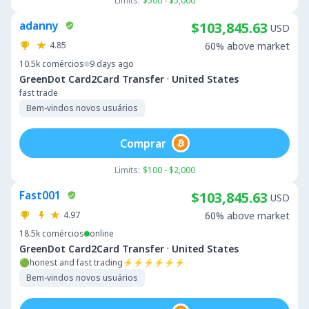
Limits:
$500 - $5,000
adanny
$103,845.63
USD
4.85
60% above market
10.5k
comércios
9 days ago
·
GreenDot Card2Card Transfer
United States
fast trade
Bem-vindos novos usuários
Comprar
Limits:
$100 - $2,000
Fast001
$103,845.63
USD
4.97
60% above market
18.5k
comércios
online
·
GreenDot Card2Card Transfer
United States
🟢honest and fast trading⚡⚡⚡⚡⚡⚡
Bem-vindos novos usuários