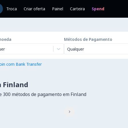
Troca
Criar oferta
Painel
Carteira
Spend
moeda
Métodos de Pagamento
uer
Qualquer
oin com Bank Transfer
 Finland
e 300 métodos de pagamento em Finland
