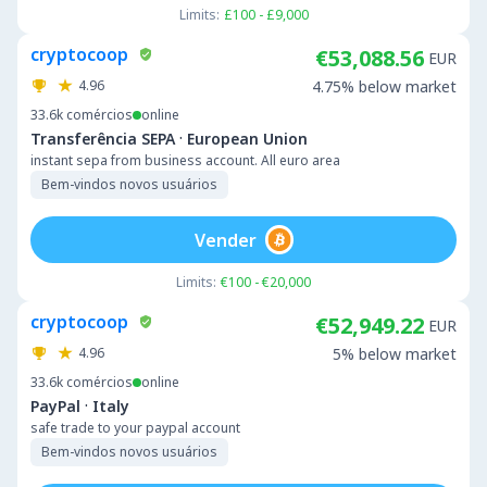
Limits:
£100 - £9,000
cryptocoop
€53,088.56
EUR
4.96
4.75% below market
33.6k
comércios
online
·
Transferência SEPA
European Union
instant sepa from business account. All euro area
Bem-vindos novos usuários
Vender
Limits:
€100 - €20,000
cryptocoop
€52,949.22
EUR
4.96
5% below market
33.6k
comércios
online
·
PayPal
Italy
safe trade to your paypal account
Bem-vindos novos usuários