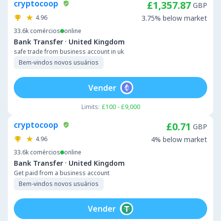
cryptocoop
£1,357.87
GBP
4.96
3.75% below market
33.6k
comércios
online
·
Bank Transfer
United Kingdom
safe trade from business account in uk
Bem-vindos novos usuários
Vender
Limits:
£100 - £9,000
cryptocoop
£0.71
GBP
4.96
4% below market
33.6k
comércios
online
·
Bank Transfer
United Kingdom
Get paid from a business account
Bem-vindos novos usuários
Vender