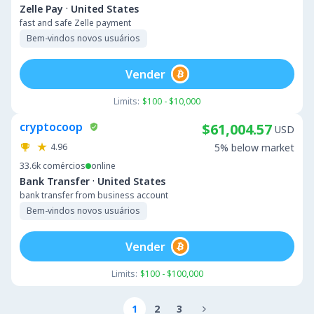
·
Zelle Pay
United States
fast and safe Zelle payment
Bem-vindos novos usuários
Vender
Limits:
$100 - $10,000
cryptocoop
$61,004.57
USD
4.96
5% below market
33.6k
comércios
online
·
Bank Transfer
United States
bank transfer from business account
Bem-vindos novos usuários
Vender
Limits:
$100 - $100,000
1
2
3
