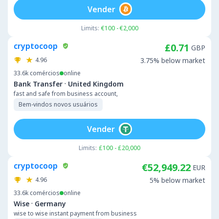
Vender
Limits:
€100 - €2,000
cryptocoop
£0.71
GBP
4.96
3.75% below market
33.6k
comércios
online
·
Bank Transfer
United Kingdom
fast and safe from business account,
Bem-vindos novos usuários
Vender
Limits:
£100 - £20,000
cryptocoop
€52,949.22
EUR
4.96
5% below market
33.6k
comércios
online
·
Wise
Germany
wise to wise instant payment from business