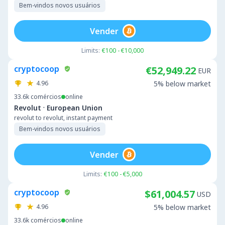
Bem-vindos novos usuários
Vender
Limits:
€100 - €10,000
cryptocoop
€52,949.22
EUR
4.96
5% below market
33.6k
comércios
online
·
Revolut
European Union
revolut to revolut, instant payment
Bem-vindos novos usuários
Vender
Limits:
€100 - €5,000
cryptocoop
$61,004.57
USD
4.96
5% below market
33.6k
comércios
online