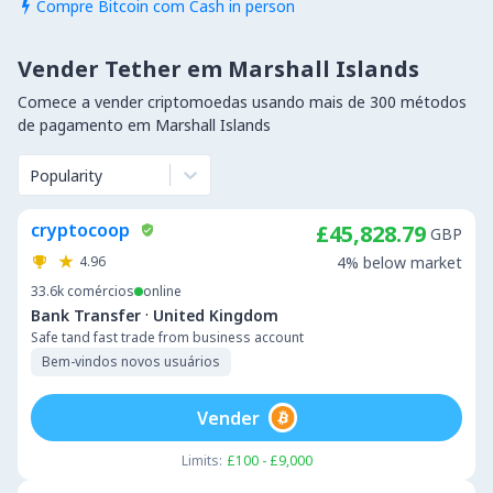
Compre Bitcoin com Cash in person

Vender Tether em Marshall Islands
Comece a vender criptomoedas usando mais de 300 métodos
de pagamento em Marshall Islands
Popularity
cryptocoop
£45,828.79
GBP
4.96
4% below market
33.6k
comércios
online
·
Bank Transfer
United Kingdom
Safe tand fast trade from business account
Bem-vindos novos usuários
Vender
Limits:
£100 - £9,000