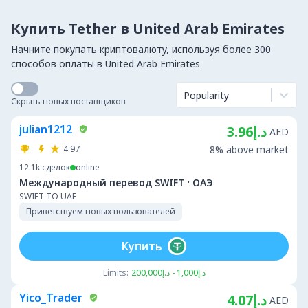
Купить Tether в United Arab Emirates
Начните покупать криптовалюту, используя более 300
способов оплаты в United Arab Emirates
Popularity
Скрыть новых поставщиков
julian1212
د.إ3.96
AED
4.97
8% above market
12.1k
сделок
online
·
Международный перевод SWIFT
ОАЭ
SWIFT TO UAE
Приветствуем новых пользователей
Купить
Limits:
د.إ1,000 - د.إ200,000
Yico_Trader
د.إ4.07
AED