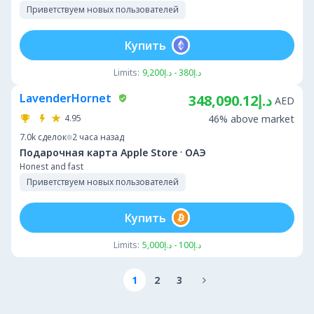
Приветствуем новых пользователей
Купить
Limits:
د.إ380 - د.إ9,200
LavenderHornet
د.إ348,090.12
AED
4.95
46% above market
7.0k
сделок
2 часа назад
·
Подарочная карта Apple Store
ОАЭ
Honest and fast
Приветствуем новых пользователей
Купить
Limits:
د.إ100 - د.إ5,000
1
2
3
