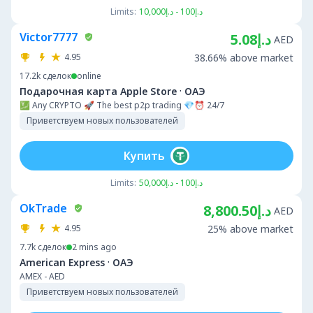
Limits:
د.إ100 - د.إ10,000
Victor7777
د.إ5.08
AED
4.95
38.66% above market
17.2k
сделок
online
·
Подарочная карта Apple Store
ОАЭ
💹 Any CRYPTO 🚀 The best p2p trading 💎⏰ 24/7
Приветствуем новых пользователей
Купить
Limits:
د.إ100 - د.إ50,000
OkTrade
د.إ8,800.50
AED
4.95
25% above market
7.7k
сделок
2 mins ago
·
American Express
ОАЭ
AMEX - AED
Приветствуем новых пользователей