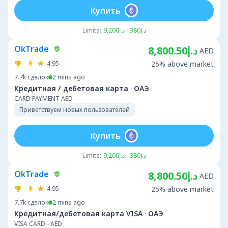
Купить
Limits:
د.إ380 - د.إ9,200
OkTrade
د.إ8,800.50
AED
4.95
25% above market
7.7k
сделок
2 mins ago
·
Кредитная / дебетовая карта
ОАЭ
CARD PAYMENT AED
Приветствуем новых пользователей
Купить
Limits:
د.إ380 - د.إ9,200
OkTrade
د.إ8,800.50
AED
4.95
25% above market
7.7k
сделок
2 mins ago
·
Кредитная/дебетовая карта VISA
ОАЭ
VISA CARD - AED