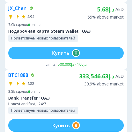
JX_Chen
د.إ5.68
AED
4.94
55% above market
7.0k
сделок
online
·
Подарочная карта Steam Wallet
ОАЭ
Приветствуем новых пользователей
Купить
Limits:
د.إ100 - د.إ500,000
BTC1888
د.إ333,546.63
AED
4.88
39.9% above market
3.5k
сделок
online
·
Bank Transfer
ОАЭ
Honest and fast，24/7
Приветствуем новых пользователей
Купить