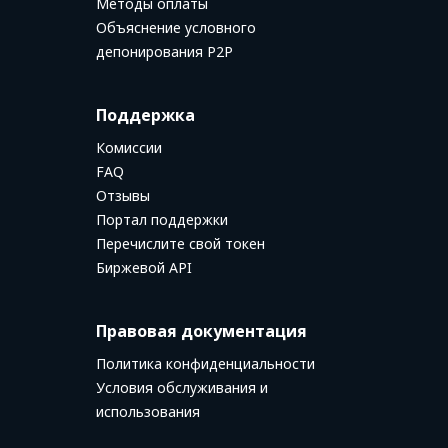
Методы оплаты
Объяснение условного
депонирования P2P
Поддержка
Комиссии
FAQ
Отзывы
Портал поддержки
Перечислите свой токен
Биржевой API
Hi there 👋
Правовая документация
How can we help you?
Политика конфиденциальности
Условия обслуживания и
использования
Send us a message