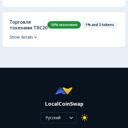
Торговля
50% экономии
1% and 2 tokens
токенами TRC20
Show details
LocalCoinSwap
Русский