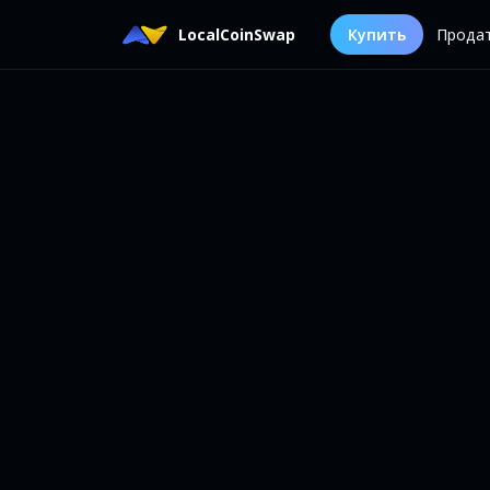
LocalCoinSwap
Купить
Прода