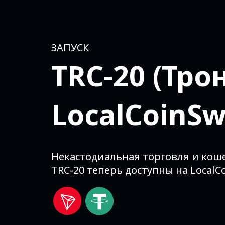
ЗАПУСК
TRC-20 (Трон
LocalCoinS
Некастодиальная торговля и коше
TRC-20 теперь доступны на LocalC