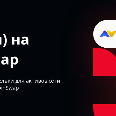
) на
wap
льки для активов сети
oinSwap