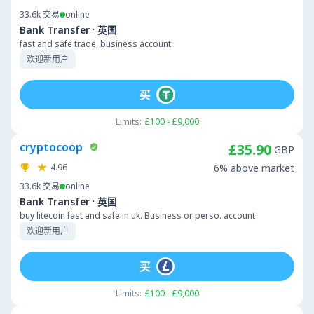
33.6k
交易
online
·
Bank Transfer
英国
fast and safe trade, business account
欢迎新用户
买
Limits:
£100 - £9,000
cryptocoop
£35.90
GBP
4.96
6% above market
33.6k
交易
online
·
Bank Transfer
英国
buy litecoin fast and safe in uk. Business or perso. account
欢迎新用户
买
Limits:
£100 - £9,000