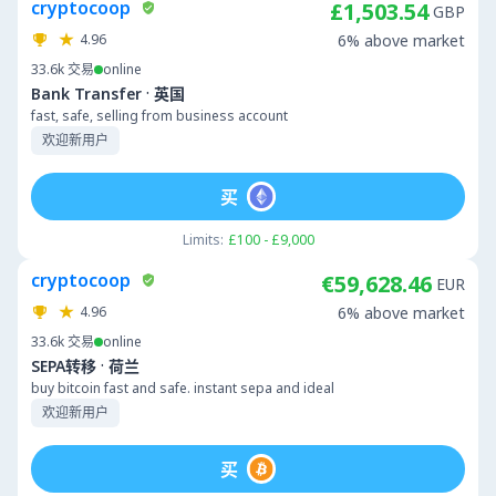
cryptocoop
£1,503.54
GBP
4.96
6% above market
33.6k
交易
online
·
Bank Transfer
英国
fast, safe, selling from business account
欢迎新用户
买
Limits:
£100 - £9,000
cryptocoop
€59,628.46
EUR
4.96
6% above market
33.6k
交易
online
·
SEPA转移
荷兰
buy bitcoin fast and safe. instant sepa and ideal
欢迎新用户
买