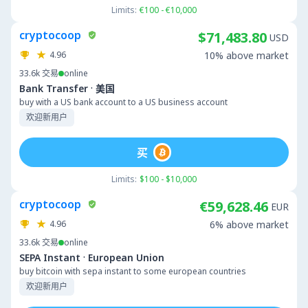
Limits:
€100 - €10,000
cryptocoop
$71,483.80
USD
4.96
10% above market
33.6k
交易
online
·
Bank Transfer
美国
buy with a US bank account to a US business account
欢迎新用户
买
Limits:
$100 - $10,000
cryptocoop
€59,628.46
EUR
4.96
6% above market
33.6k
交易
online
·
SEPA Instant
European Union
buy bitcoin with sepa instant to some european countries
欢迎新用户