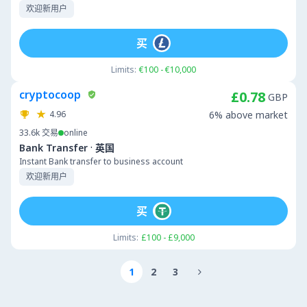
欢迎新用户
买
Limits:
€100 - €10,000
cryptocoop
£0.78
GBP
4.96
6% above market
33.6k
交易
online
·
Bank Transfer
英国
Instant Bank transfer to business account
欢迎新用户
买
Limits:
£100 - £9,000
1
2
3
