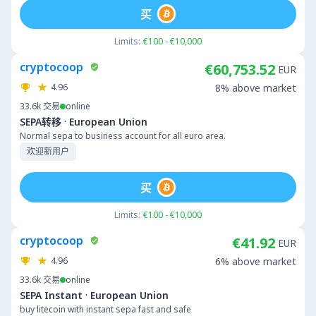
买
Limits:
€100 - €10,000
cryptocoop
€60,753.52
EUR
4.96
8% above market
33.6k
交易
online
·
SEPA转移
European Union
Normal sepa to business account for all euro area.
欢迎新用户
买
Limits:
€100 - €10,000
cryptocoop
€41.92
EUR
4.96
6% above market
33.6k
交易
online
·
SEPA Instant
European Union
buy litecoin with instant sepa fast and safe