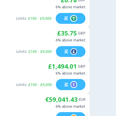
6% above market
买
Limits:
£100 - £9,000
£35.75
GBP
6% above market
买
Limits:
£100 - £9,000
£1,494.01
GBP
6% above market
买
Limits:
£100 - £9,000
€59,041.43
EUR
6% above market