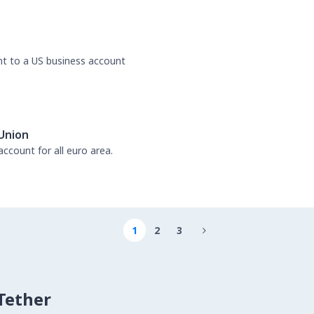
nt to a US business account
Union
ccount for all euro area.
1
2
3

ether