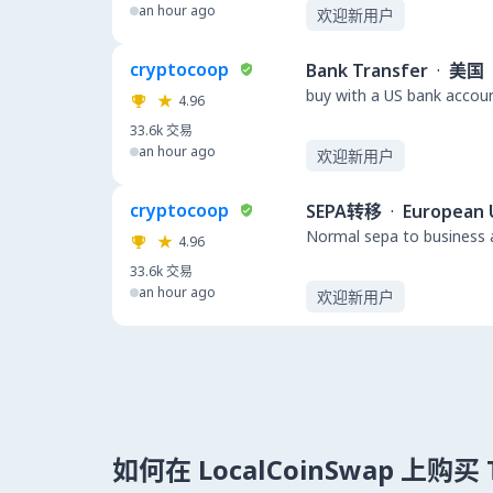
an hour ago
欢迎新用户
cryptocoop
Bank Transfer
·
美国
buy with a US bank accou
4.96
33.6k
交易
an hour ago
欢迎新用户
cryptocoop
SEPA转移
·
European 
Normal sepa to business a
4.96
33.6k
交易
an hour ago
欢迎新用户
如何在 LocalCoinSwap 上购买 T