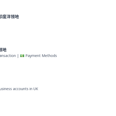
印度洋领地
领地
ransaction | 💵 Payment Methods
business accounts in UK