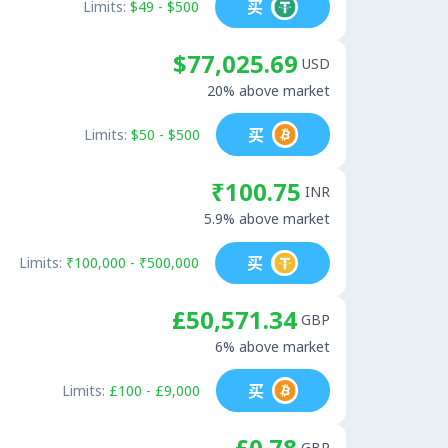
买
Limits:
$49 - $500
$77,025.69
USD
20% above market
买
Limits:
$50 - $500
₹100.75
INR
5.9% above market
买
Limits:
₹100,000 - ₹500,000
£50,571.34
GBP
6% above market
买
Limits:
£100 - £9,000
£0.78
GBP