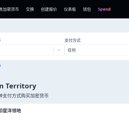
售加密货币
交换
创建报价
仪表板
钱包
Spend
币
支付方式
任何
n
n Territory
 300 多种支付方式购买加密货币
印度洋领地