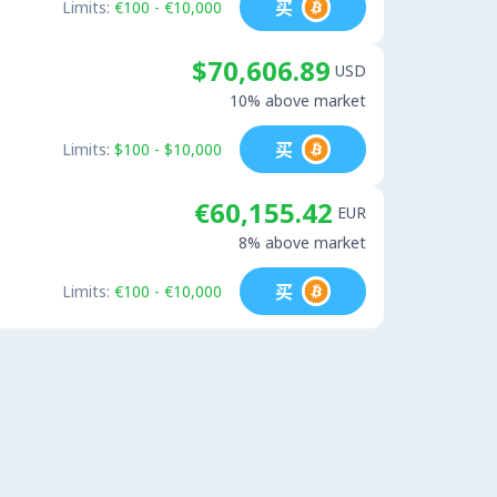
买
Limits:
€100 - €10,000
$70,606.89
USD
10% above market
买
Limits:
$100 - $10,000
€60,155.42
EUR
8% above market
买
Limits:
€100 - €10,000