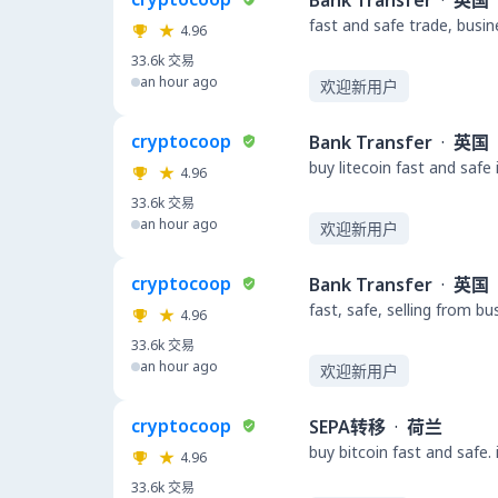
Bank Transfer
·
英国
fast and safe trade, busi
4.96
33.6k
交易
an hour ago
欢迎新用户
cryptocoop
Bank Transfer
·
英国
buy litecoin fast and safe
4.96
33.6k
交易
an hour ago
欢迎新用户
cryptocoop
Bank Transfer
·
英国
fast, safe, selling from b
4.96
33.6k
交易
an hour ago
欢迎新用户
cryptocoop
SEPA转移
·
荷兰
buy bitcoin fast and safe.
4.96
33.6k
交易