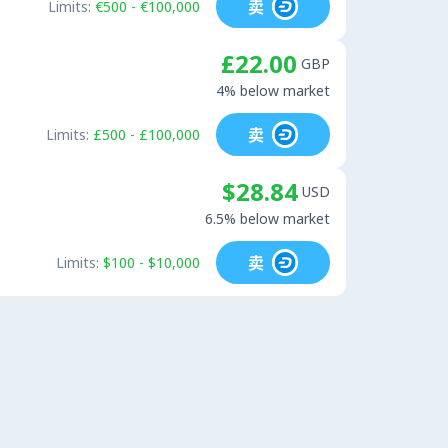
卖
Limits:
€500 - €100,000
£22.00
GBP
4% below market
卖
Limits:
£500 - £100,000
$28.84
USD
6.5% below market
卖
Limits:
$100 - $10,000