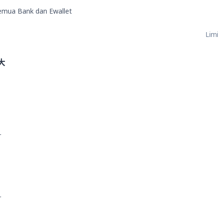
semua Bank dan Ewallet
Limi
大
r
r