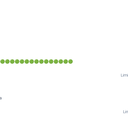
🟢🟢🟢🟢🟢🟢🟢🟢🟢🟢🟢🟢🟢🟢🟢
Limi
a
Li