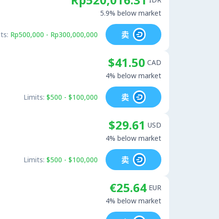
5.9% below market
卖
ts:
Rp500,000 - Rp300,000,000
$41.50
CAD
4% below market
卖
Limits:
$500 - $100,000
$29.61
USD
4% below market
卖
Limits:
$500 - $100,000
€25.64
EUR
4% below market