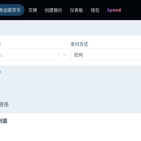
售加密货币
交换
创建报价
仪表板
钱包
Spend
币
支付方式
..
任何
n
密货币
利亚