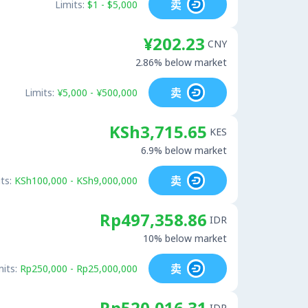
卖
Limits:
$1 - $5,000
¥202.23
CNY
2.86% below market
卖
Limits:
¥5,000 - ¥500,000
KSh3,715.65
KES
6.9% below market
卖
ts:
KSh100,000 - KSh9,000,000
Rp497,358.86
IDR
10% below market
卖
mits:
Rp250,000 - Rp25,000,000
Rp520,016.31
IDR