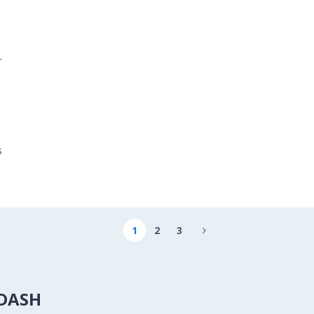
r
s
1
2
3

DASH