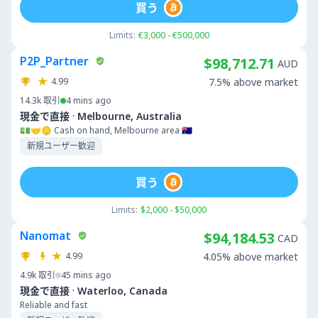
買う
Limits:
€3,000 - €500,000
P2P_Partner
$98,712.71
AUD
4.99
7.5% above market
14.3k
取引
4 mins ago
·
現金で直接
Melbourne, Australia
💵🤝🪙 Cash on hand, Melbourne area 🇦🇺
新規ユーザー歓迎
買う
Limits:
$2,000 - $50,000
Nanomat
$94,184.53
CAD
4.99
4.05% above market
4.9k
取引
45 mins ago
·
現金で直接
Waterloo, Canada
Reliable and fast