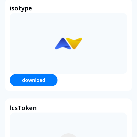
isotype
download
lcsToken