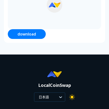
download
LocalCoinSwap
日本語