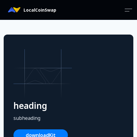
LocalCoinSwap
heading
subheading
downloadKit