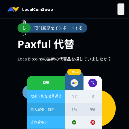
LocalCoinSwap
新
し
取引履歴をインポートする
い
Paxful 代替
LocalBitcoinsの最新の代替品を探していましたか？
一番いい
特徴
17
3
取引可能な暗号通貨
1%
5%
最大取引手数料
非保管取引