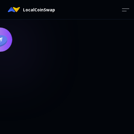
LocalCoinSwap