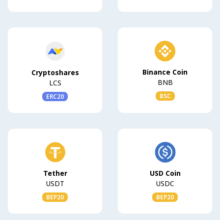
Binance Coin
Cryptoshares
BNB
LCS
BSC
ERC20
Tether
USD Coin
USDT
USDC
BEP20
BEP20