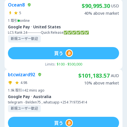
Ocean8
$90,995.30
USD
5
40% above market
1
取引
online
·
Google Pay
United States
LCS Rank 24------------Quick Release✅✅✅✅✅✅
新規ユーザー歓迎
買う
Limits:
$100 - $500,000
btcwizard92
$101,183.57
AUD
4.98
10% above market
1.9k
取引
42 mins ago
·
Google Pay
Australia
telegram - Belden75 , whatsapp +254 719735414
新規ユーザー歓迎
買う