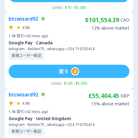
Limits:
$70 - $5,000
btcwizard92
$101,554.39
CAD
4.98
12% above market
1.9k
取引
42 mins ago
·
Google Pay
Canada
telegram - Belden75 , whatsapp +254 719735414
新規ユーザー歓迎
買う
Limits:
$100 - $5,000
btcwizard92
£55,404.45
GBP
4.98
15% above market
1.9k
取引
42 mins ago
·
Google Pay
United Kingdom
telegram - Belden75 , whatsapp +254 719735414
新規ユーザー歓迎