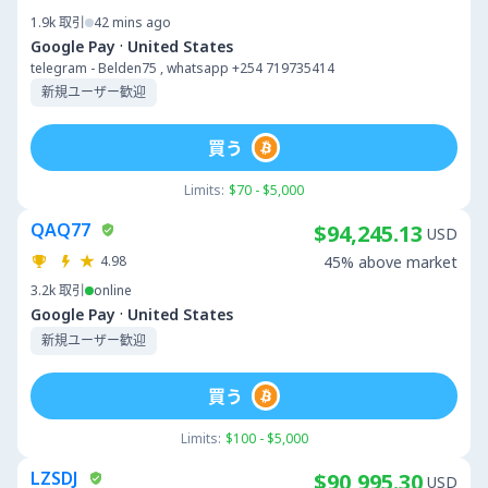
1.9k
取引
42 mins ago
·
Google Pay
United States
telegram - Belden75 , whatsapp +254 719735414
新規ユーザー歓迎
買う
Limits:
$70 - $5,000
QAQ77
$94,245.13
USD
4.98
45% above market
3.2k
取引
online
·
Google Pay
United States
新規ユーザー歓迎
買う
Limits:
$100 - $5,000
LZSDJ
$90,995.30
USD