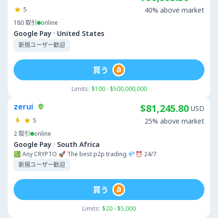
5
40% above market
180
取引
online
·
Google Pay
United States
新規ユーザー歓迎
買う
Limits:
$100 - $500,000,000
zerui
$81,245.80
USD
5
25% above market
2
取引
online
·
Google Pay
South Africa
💹 Any CRYPTO 🚀 The best p2p trading 💎⏰ 24/7
新規ユーザー歓迎
買う
Limits:
$20 - $5,000