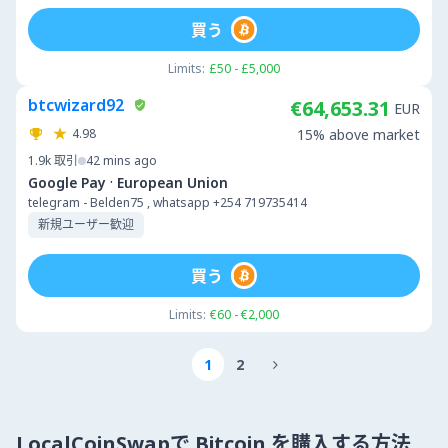
買う
Limits:
£50 - £5,000
btcwizard92
€64,653.31
EUR
4.98
15% above market
1.9k
取引
42 mins ago
·
Google Pay
European Union
telegram - Belden75 , whatsapp +254 719735414
新規ユーザー歓迎
買う
Limits:
€60 - €2,000
1
2

LocalCoinSwapで Bitcoin を購入する方法