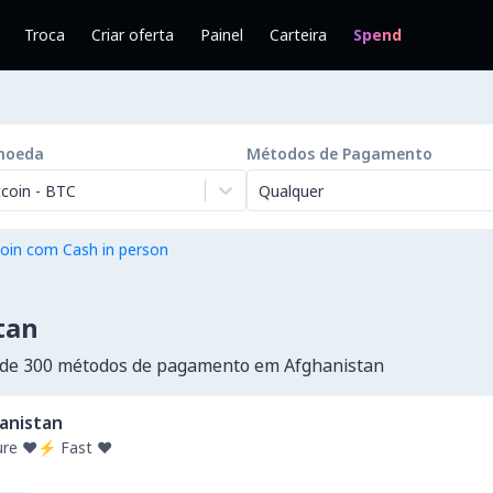
Troca
Criar oferta
Painel
Carteira
Spend
moeda
Métodos de Pagamento
tcoin
-
BTC
Qualquer
oin com Cash in person
tan
 de 300 métodos de pagamento em Afghanistan
anistan
re ❤️⚡ Fast ❤️