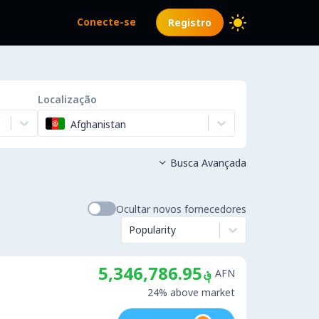
Conecte-se
Registro
Localização
Afghanistan
Busca Avançada

Ocultar novos fornecedores
Popularity
؋5,346,786.95
AFN
24% above market