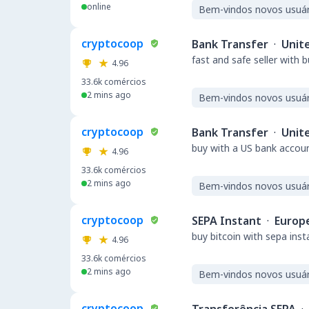
online
Bem-vindos novos usuár
cryptocoop
Bank Transfer
·
Unit
fast and safe seller with 
4.96
33.6k
comércios
2 mins ago
Bem-vindos novos usuár
cryptocoop
Bank Transfer
·
Unit
buy with a US bank accou
4.96
33.6k
comércios
2 mins ago
Bem-vindos novos usuár
cryptocoop
SEPA Instant
·
Europ
buy bitcoin with sepa ins
4.96
33.6k
comércios
2 mins ago
Bem-vindos novos usuár
cryptocoop