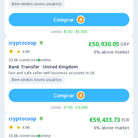
Bem-vindos novos usuários
Comprar
Limits:
$100 - $5,000
cryptocoop
£50,930.05
GBP
4.96
6% above market
33.6k
comércios
online
·
Bank Transfer
United Kingdom
fast and safe seller with business accounts in UK
Bem-vindos novos usuários
Comprar
Limits:
£100 - £9,000
cryptocoop
€59,433.73
EUR
4.96
6% above market
33.6k
comércios
online