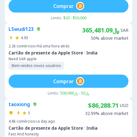
Comprar
Limits:
$20 - $50,000
LSwudi123
﷼365,481.09
SAR
4.93
50% above market
2.2k
comércios
há uma hora atrás
·
Cartão de presente da Apple Store
India
Need SAR apple
Bem-vindos novos usuários
Comprar
Limits:
﷼50 - ﷼500,000
taoxiong
$86,288.71
USD
5
32.99% above market
4.8k
comércios
a day ago
·
Cartão de presente da Apple Store
India
Fast And honesty