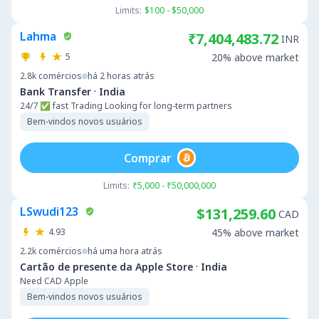
Limits:
$100 - $50,000
Lahma
₹7,404,483.72
INR
5
20% above market
2.8k
comércios
há 2 horas atrás
·
Bank Transfer
India
24/7 ✅ fast Trading Looking for long-term partners
Bem-vindos novos usuários
Comprar
Limits:
₹5,000 - ₹50,000,000
LSwudi123
$131,259.60
CAD
4.93
45% above market
2.2k
comércios
há uma hora atrás
·
Cartão de presente da Apple Store
India
Need CAD Apple
Bem-vindos novos usuários