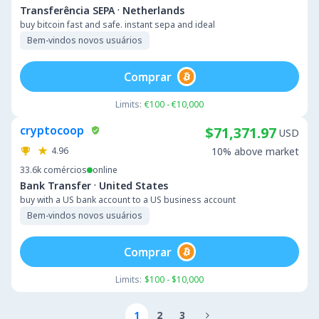
·
Transferência SEPA
Netherlands
buy bitcoin fast and safe. instant sepa and ideal
Bem-vindos novos usuários
Comprar
Limits:
€100 - €10,000
cryptocoop
$71,371.97
USD
4.96
10% above market
33.6k
comércios
online
·
Bank Transfer
United States
buy with a US bank account to a US business account
Bem-vindos novos usuários
Comprar
Limits:
$100 - $10,000
1
2
3
