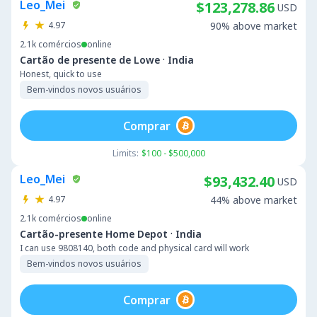
Leo_Mei
$123,278.86
USD
4.97
90% above market
2.1k
comércios
online
·
Cartão de presente de Lowe
India
Honest, quick to use
Bem-vindos novos usuários
Comprar
Limits:
$100 - $500,000
Leo_Mei
$93,432.40
USD
4.97
44% above market
2.1k
comércios
online
·
Cartão-presente Home Depot
India
I can use 9808140, both code and physical card will work
Bem-vindos novos usuários
Comprar