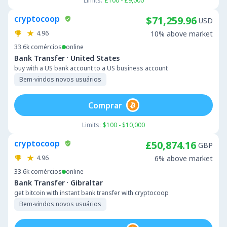
Limits:
£100 - £9,000
cryptocoop
$71,259.96
USD
4.96
10% above market
33.6k
comércios
online
·
Bank Transfer
United States
buy with a US bank account to a US business account
Bem-vindos novos usuários
Comprar
Limits:
$100 - $10,000
cryptocoop
£50,874.16
GBP
4.96
6% above market
33.6k
comércios
online
·
Bank Transfer
Gibraltar
get bitcoin with instant bank transfer with cryptocoop
Bem-vindos novos usuários