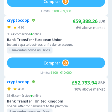
Comprar
Limits:
£100 - £9,000
cryptocoop
€59,388.26
EUR
4.96
6% above market
33.6k
comércios
online
·
Bank Transfer
European Union
Instant sepa to business or freelance account
Bem-vindos novos usuários
Comprar
Limits:
€100 - €10,000
cryptocoop
£52,793.94
GBP
4.96
10% above market
33.6k
comércios
online
·
Bank Transfer
United Kingdom
special offer for new users to the platform
Bem-vindos novos usuários