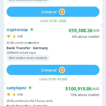
Comprar
Limits:
£100 - £500
cryptocoop
€59,388.26
EUR
4.96
6% above market
33.6k
comércios
online
·
Bank Transfer
Germany
GERMAN instant sepa
Bem-vindos novos usuários
Comprar
Limits:
€100 - €5,000
camylopez
$100,919.86
AUD
4.98
10% above market
40.5k
comércios
há 7 horas atrás