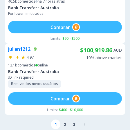
40.5k
comércios
há 7 horas atrás
·
Bank Transfer
Australia
For lower limit trades
Comprar
Limits:
$90 - $500
julian1212
$100,919.86
AUD
4.97
10% above market
12.1k
comércios
online
·
Bank Transfer
Australia
ID link required
Bem-vindos novos usuários
Comprar
Limits:
$400 - $10,000
1
2
3
