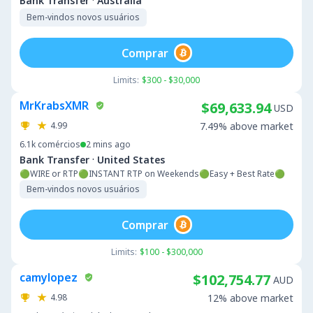
·
Bank Transfer
Australia
Bem-vindos novos usuários
Comprar
Limits:
$300 - $30,000
MrKrabsXMR
$69,633.94
USD
4.99
7.49% above market
6.1k
comércios
2 mins ago
·
Bank Transfer
United States
🟢WIRE or RTP🟢INSTANT RTP on Weekends🟢Easy + Best Rate🟢
Bem-vindos novos usuários
Comprar
Limits:
$100 - $300,000
camylopez
$102,754.77
AUD
4.98
12% above market