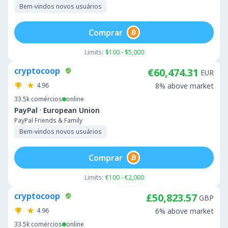
Bem-vindos novos usuários
Comprar
Limits:
$100 - $5,000
cryptocoop
€60,474.31
EUR
4.96
8% above market
33.5k
comércios
online
·
PayPal
European Union
PayPal Friends & Family
Bem-vindos novos usuários
Comprar
Limits:
€100 - €2,000
cryptocoop
£50,823.57
GBP
4.96
6% above market
33.5k
comércios
online