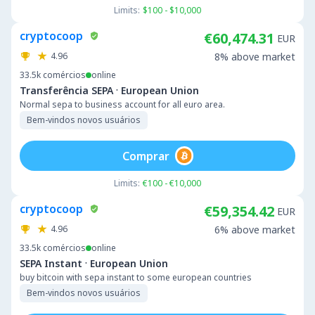
Limits:
$100 - $10,000
cryptocoop
€60,474.31
EUR
4.96
8% above market
33.5k
comércios
online
·
Transferência SEPA
European Union
Normal sepa to business account for all euro area.
Bem-vindos novos usuários
Comprar
Limits:
€100 - €10,000
cryptocoop
€59,354.42
EUR
4.96
6% above market
33.5k
comércios
online
·
SEPA Instant
European Union
buy bitcoin with sepa instant to some european countries
Bem-vindos novos usuários