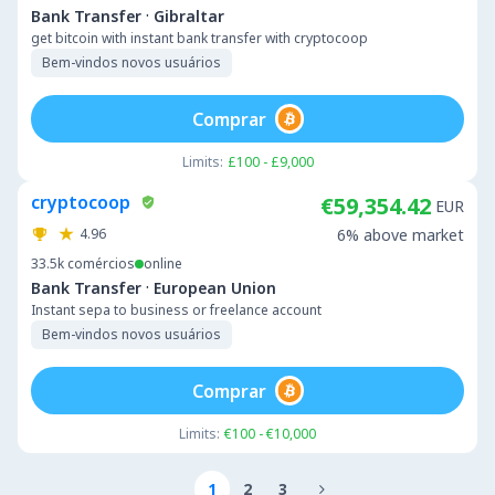
·
Bank Transfer
Gibraltar
get bitcoin with instant bank transfer with cryptocoop
Bem-vindos novos usuários
Comprar
Limits:
£100 - £9,000
cryptocoop
€59,354.42
EUR
4.96
6% above market
33.5k
comércios
online
·
Bank Transfer
European Union
Instant sepa to business or freelance account
Bem-vindos novos usuários
Comprar
Limits:
€100 - €10,000
1
2
3
