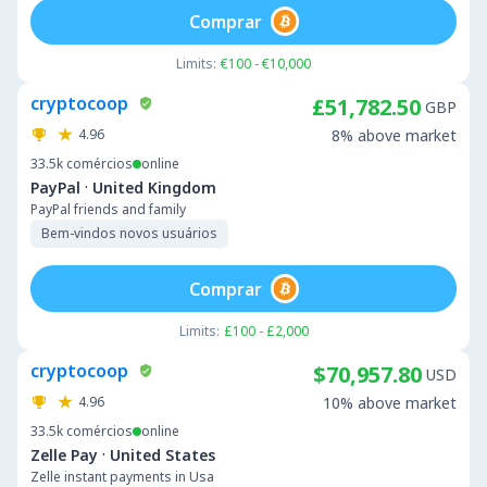
Comprar
Limits:
€100 - €10,000
cryptocoop
£51,782.50
GBP
4.96
8% above market
33.5k
comércios
online
·
PayPal
United Kingdom
PayPal friends and family
Bem-vindos novos usuários
Comprar
Limits:
£100 - £2,000
cryptocoop
$70,957.80
USD
4.96
10% above market
33.5k
comércios
online
·
Zelle Pay
United States
Zelle instant payments in Usa