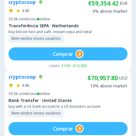
cryptocoop
€59,354.42
EUR
4.96
6% above market
33.5k
comércios
online
·
Transferência SEPA
Netherlands
buy bitcoin fast and safe. instant sepa and ideal
Bem-vindos novos usuários
Comprar
Limits:
€100 - €10,000
cryptocoop
$70,957.80
USD
4.96
10% above market
33.5k
comércios
online
·
Bank Transfer
United States
buy with a US bank account to a US business account
Bem-vindos novos usuários
Comprar