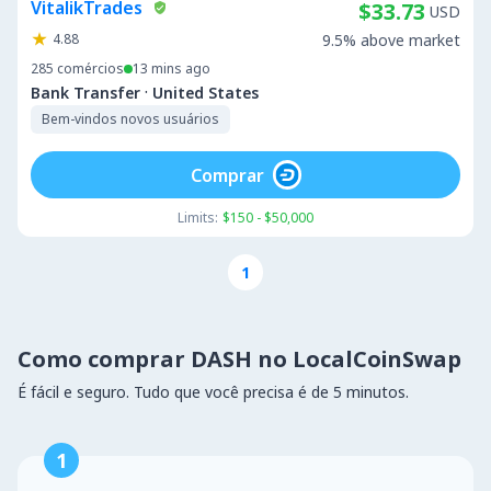
VitalikTrades
$33.73
USD
4.88
9.5% above market
285
comércios
13 mins ago
·
Bank Transfer
United States
Bem-vindos novos usuários
Comprar
Limits:
$150 - $50,000
1
Como comprar DASH no LocalCoinSwap
É fácil e seguro. Tudo que você precisa é de 5 minutos.
1