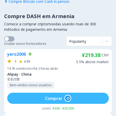
Compre Bitcoin com Cash in person

Compre DASH em Armenia
Comece a comprar criptomoedas usando mais de 300
métodos de pagamento em Armenia
Popularity
Ocultar novos fornecedores
yero2006
¥219.38
CNY
4.99
5.5% above market
14.7k
comércios
há 2 horas atrás
·
Alipay
China
实名付款
Bem-vindos novos usuários
Comprar
Limits:
¥300 - ¥30,000