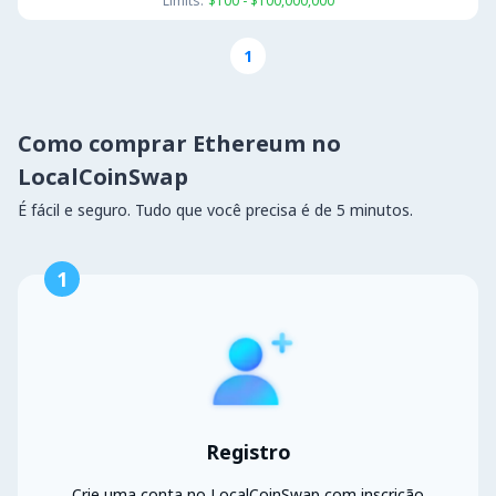
Limits:
$100 - $100,000,000
1
Como comprar Ethereum no
LocalCoinSwap
É fácil e seguro. Tudo que você precisa é de 5 minutos.
1
Registro
Crie uma conta no LocalCoinSwap com inscrição