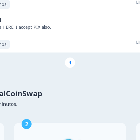
Li
ios
l
s HERE. I accept PIX also.
Li
ios
1
calCoinSwap
minutos.
2