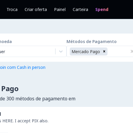
Troca
Criar oferta
Painel
Carteira
Spend
moeda
Métodos de Pagamento
uer
Mercado Pago
oin com Cash in person
 Pago
 de 300 métodos de pagamento em
l
s HERE. I accept PIX also.