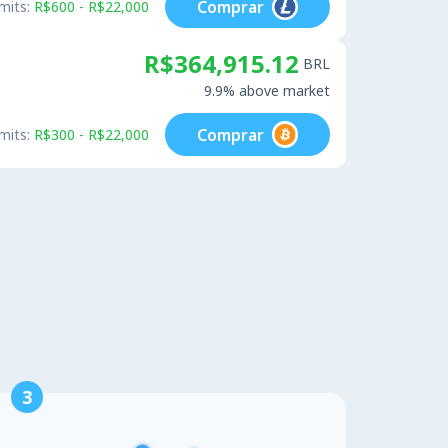
Comprar
mits:
R$600 - R$22,000
R$364,915.12
BRL
9.9% above market
Comprar
mits:
R$300 - R$22,000
3