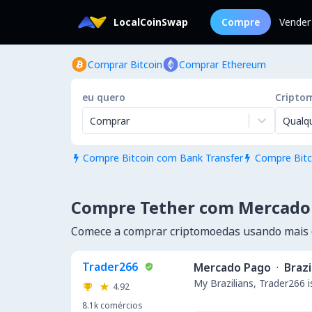
LocalCoinSwap
Compre
Vender
Comprar Bitcoin
Comprar Ethereum
eu quero
Cripto
Comprar
Qualq
Compre Bitcoin com Bank Transfer
Compre Bitc


Compre Tether com Mercado
Comece a comprar criptomoedas usando mais
Trader266
Mercado Pago
·
Brazi
My Brazilians, Trader266 i
4.92
8.1k
comércios