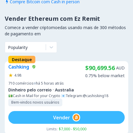
Compre Bitcoin com Cash in person

Vender Ethereum com Ez Remit
Comece a vender criptomoedas usando mais de 300 métodos
de pagamento em
Popularity
Destaque
Cashking
$90,699.56
AUD
4.98
0.75% below market
710
comércios
há 5 horas atrás
·
Dinheiro pelo correio
Australia
💵Cash in Mail for your Crypto 📧Telegram:@cashisking18
Bem-vindos novos usuários
Vender
Limits:
$7,000 - $50,000