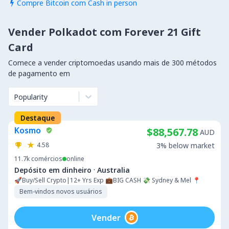
Compre Bitcoin com Cash in person

Vender Polkadot com Forever 21 Gift
Card
Comece a vender criptomoedas usando mais de 300 métodos
de pagamento em
Popularity
Destaque
Kosmo
$88,567.78
AUD
4.58
3% below market
11.7k
comércios
online
·
Depósito em dinheiro
Australia
🚀Buy/Sell Crypto|12+ Yrs Exp 💼BIG CASH 💸 Sydney & Mel 📍
Bem-vindos novos usuários
Vender