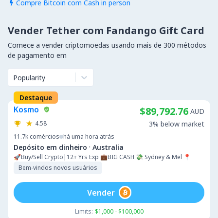
Compre Bitcoin com Cash in person

Vender Tether com Fandango Gift Card
Comece a vender criptomoedas usando mais de 300 métodos
de pagamento em
Popularity
Destaque
Kosmo
$89,792.76
AUD
4.58
3% below market
11.7k
comércios
há uma hora atrás
·
Depósito em dinheiro
Australia
🚀Buy/Sell Crypto|12+ Yrs Exp 💼BIG CASH 💸 Sydney & Mel 📍
Bem-vindos novos usuários
Vender
Limits:
$1,000 - $100,000