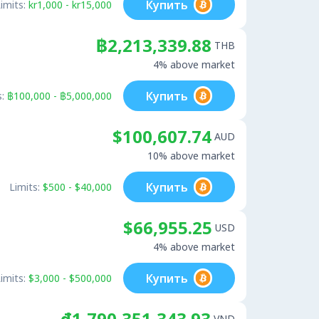
Купить
imits:
kr1,000 - kr15,000
฿2,213,339.88
THB
4% above market
Купить
:
฿100,000 - ฿5,000,000
$100,607.74
AUD
10% above market
Купить
Limits:
$500 - $40,000
$66,955.25
USD
4% above market
Купить
imits:
$3,000 - $500,000
₫1,790,351,343.93
VND