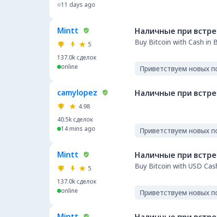
11 days ago
Mintt
Наличные при встр
Buy Bitcoin with Cash in 
5
137.0k
сделок
online
Приветствуем новых п
camylopez
Наличные при встр
4.98
40.5k
сделок
14 mins ago
Приветствуем новых п
Mintt
Наличные при встр
Buy Bitcoin with USD Cas
5
137.0k
сделок
online
Приветствуем новых п
Mintt