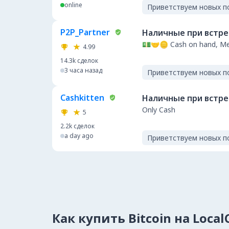
online
Приветствуем новых п
P2P_Partner
Наличные при встр
💵🤝🪙 Cash on hand, Mel
4.99
14.3k
сделок
3 часа назад
Приветствуем новых п
Cashkitten
Наличные при встр
Only Cash
5
2.2k
сделок
a day ago
Приветствуем новых п
Как купить Bitcoin на Loca