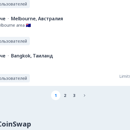
ользователей
ече
·
Melbourne, Австралия
bourne area 🇦🇺
ользователей
ече
·
Bangkok, Таиланд
Limits
ользователей
1
2
3

lCoinSwap