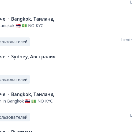
L
ече
·
Bangkok, Таиланд
Bangkok 🇹🇭 💵 NO KYC
Limits
ользователей
ече
·
Sydney, Австралия
ользователей
ече
·
Bangkok, Таиланд
h in Bangkok 🇹🇭 💵 NO KYC
L
ользователей