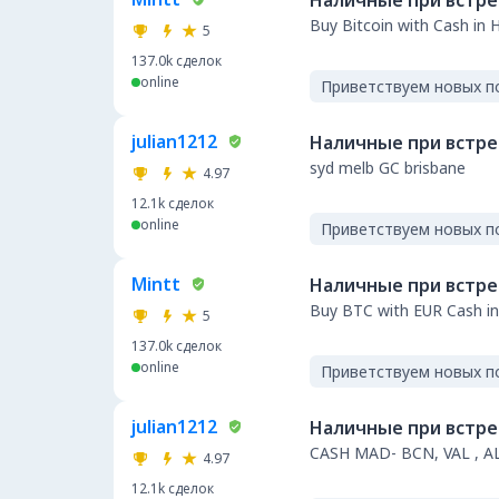
Наличные при встр
Buy Bitcoin with Cash in 
5
137.0k
сделок
online
Приветствуем новых п
julian1212
Наличные при встр
syd melb GC brisbane
4.97
12.1k
сделок
online
Приветствуем новых п
Mintt
Наличные при встр
Buy BTC with EUR Cash in
5
137.0k
сделок
online
Приветствуем новых п
julian1212
Наличные при встр
CASH MAD- BCN, VAL , A
4.97
12.1k
сделок