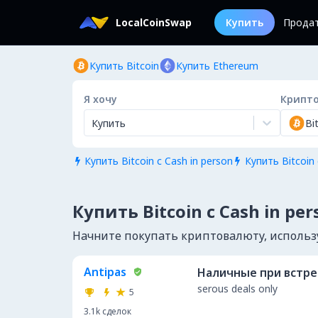
LocalCoinSwap
Купить
Прода
Купить Bitcoin
Купить Ethereum
Я хочу
Крипт
Купить
Bi
Купить Bitcoin с Cash in person
Купить Bitcoin 


Купить Bitcoin с Cash in pe
Начните покупать криптовалюту, использу
Antipas
Наличные при встр
serous deals only
5
3.1k
сделок