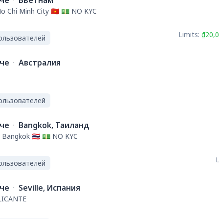
ече
·
Вьетнам
Ho Chi Minh City 🇻🇳 💵 NO KYC
Limits:
₫20,0
ользователей
ече
·
Австралия
ользователей
ече
·
Bangkok, Таиланд
 Bangkok 🇹🇭 💵 NO KYC
L
ользователей
ече
·
Seville, Испания
LICANTE