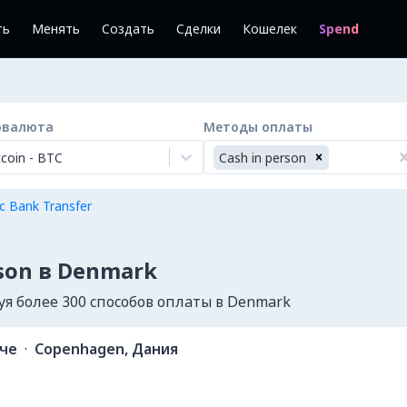
ть
Менять
Создать
Сделки
Кошелек
Spend
овалюта
Методы оплаты
tcoin
-
BTC
Cash in person
с Bank Transfer
rson в Denmark
я более 300 способов оплаты в Denmark
ече
·
Copenhagen, Дания