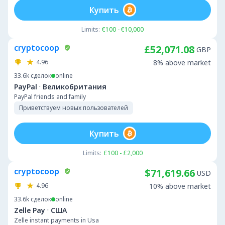
Купить
Limits:
€100 - €10,000
cryptocoop
£52,071.08
GBP
4.96
8% above market
33.6k
сделок
online
·
PayPal
Великобритания
PayPal friends and family
Приветствуем новых пользователей
Купить
Limits:
£100 - £2,000
cryptocoop
$71,619.66
USD
4.96
10% above market
33.6k
сделок
online
·
Zelle Pay
США
Zelle instant payments in Usa