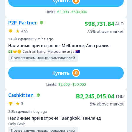
Купить
Limits:
€3,000 - €500,000
P2P_Partner
$98,731.84
AUD
4.99
7.5% above market
14.3k
сделок
57 mins ago
·
Наличные при встрече
Melbourne, Австралия
💵🤝🪙 Cash on hand, Melbourne area 🇦🇺
Приветствуем новых пользователей
Купить
Limits:
$2,000 - $50,000
Cashkitten
฿2,245,015.04
THB
5
5% above market
2.2k
сделок
a day ago
·
Наличные при встрече
Bangkok, Таиланд
Only Cash
Приветствуем новых пользователей