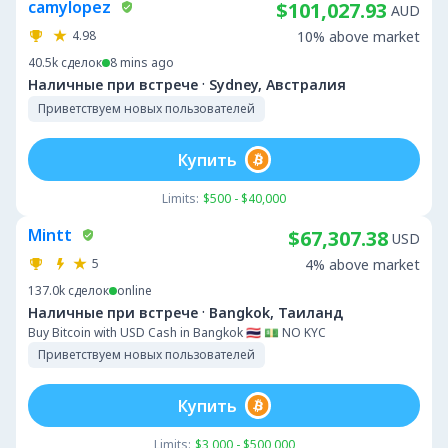
camylopez
$101,027.93
AUD
4.98
10% above market
40.5k
сделок
8 mins ago
·
Наличные при встрече
Sydney, Австралия
Приветствуем новых пользователей
Купить
Limits:
$500 - $40,000
Mintt
$67,307.38
USD
5
4% above market
137.0k
сделок
online
·
Наличные при встрече
Bangkok, Таиланд
Buy Bitcoin with USD Cash in Bangkok 🇹🇭 💵 NO KYC
Приветствуем новых пользователей
Купить
Limits:
$3,000 - $500,000