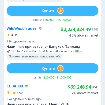
Купить
Limits:
฿100,000 - ฿5,000,000
WildWestTrades
฿2,234,324.49
THB
4.98
4.5% above market
1.9k
сделок
a day ago
·
Наличные при встрече
Bangkok, Таиланд
🚀 BTC for Cash in Bangkok! Accept All Currencies! 💵✨
Приветствуем новых пользователей
Купить
Limits:
฿20,000 - ฿1,000,000
CUBA888
$69,248.94
USD
4.99
7% above market
3.4k
сделок
27 mins ago
·
Наличные при встрече
Miami, США