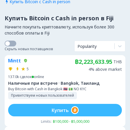
Купить Bitcoin с Cash in person

Купить Bitcoin с Cash in person в Fiji
Начните покупать криптовалюту, используя более 300
способов оплаты в Fiji
Popularity
Скрыть новых поставщиков
Mintt
฿2,223,633.95
THB
5
4% above market
137.0k
сделок
online
·
Наличные при встрече
Bangkok, Таиланд
Buy Bitcoin with Cash in Bangkok 🇹🇭 💵 NO KYC
Приветствуем новых пользователей
Купить
Limits:
฿100,000 - ฿5,000,000