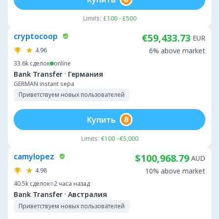
Limits:
£100 - £500
cryptocoop
€59,433.73
EUR
4.96
6% above market
33.6k
сделок
online
·
Bank Transfer
Германия
GERMAN instant sepa
Приветствуем новых пользователей
Купить
Limits:
€100 - €5,000
camylopez
$100,968.79
AUD
4.98
10% above market
40.5k
сделок
2 часа назад
·
Bank Transfer
Австралия
Приветствуем новых пользователей