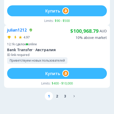
Купить
Limits:
$90 - $500
julian1212
$100,968.79
AUD
4.97
10% above market
12.1k
сделок
online
·
Bank Transfer
Австралия
ID link required
Приветствуем новых пользователей
Купить
Limits:
$400 - $10,000
1
2
3
