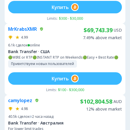
Купить
Limits:
$300 - $30,000
MrKrabsXMR
$69,743.39
USD
4.99
7.49% above market
6.1k
сделок
online
·
Bank Transfer
США
🟢WIRE or RTP🟢INSTANT RTP on Weekends🟢Easy + Best Rate🟢
Приветствуем новых пользователей
Купить
Limits:
$100 - $300,000
camylopez
$102,804.58
AUD
4.98
12% above market
40.5k
сделок
2 часа назад
·
Bank Transfer
Австралия
For lower limit trades