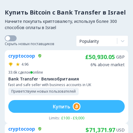
Купить Bitcoin с Bank Transfer в Israel
Начните покупать криптовалюту, используя более 300
способов оплаты в Israel
Popularity
Скрыть новых поставщиков
cryptocoop
£50,930.05
GBP
4.96
6% above market
33.6k
сделок
online
·
Bank Transfer
Великобритания
fast and safe seller with business accounts in UK
Приветствуем новых пользователей
Купить
Limits:
£100 - £9,000
cryptocoop
$71,371.97
USD