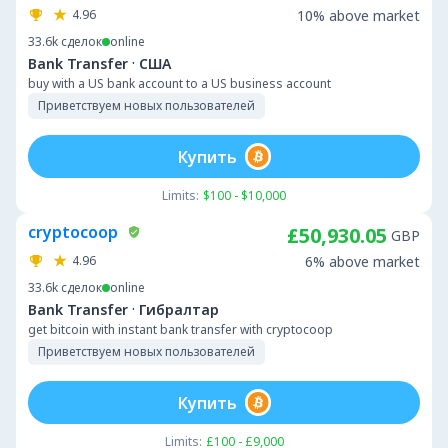
4.96
10% above market
33.6k
сделок
online
·
Bank Transfer
США
buy with a US bank account to a US business account
Приветствуем новых пользователей
Купить
Limits:
$100 - $10,000
cryptocoop
£50,930.05
GBP
4.96
6% above market
33.6k
сделок
online
·
Bank Transfer
Гибралтар
get bitcoin with instant bank transfer with cryptocoop
Приветствуем новых пользователей
Купить
Limits:
£100 - £9,000