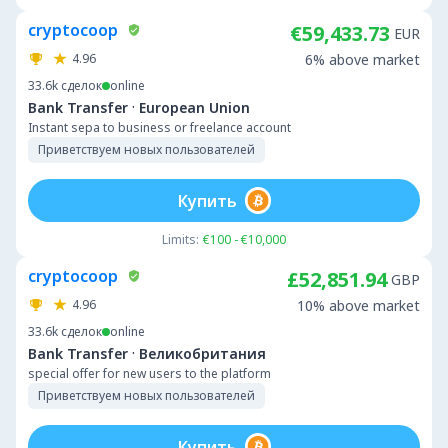
cryptocoop
€59,433.73
EUR
4.96
6% above market
33.6k
сделок
online
·
Bank Transfer
European Union
Instant sepa to business or freelance account
Приветствуем новых пользователей
Купить
Limits:
€100 - €10,000
cryptocoop
£52,851.94
GBP
4.96
10% above market
33.6k
сделок
online
·
Bank Transfer
Великобритания
special offer for new users to the platform
Приветствуем новых пользователей
Купить