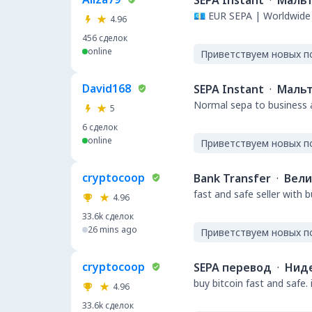
SEPA Instant
·
Маль
💶 EUR SEPA | Worldwide 
4.96
456
сделок
online
Приветствуем новых п
David168
SEPA Instant
·
Маль
Normal sepa to business a
5
6
сделок
online
Приветствуем новых п
cryptocoop
Bank Transfer
·
Вели
fast and safe seller with 
4.96
33.6k
сделок
26 mins ago
Приветствуем новых п
cryptocoop
SEPA перевод
·
Нид
buy bitcoin fast and safe.
4.96
33.6k
сделок