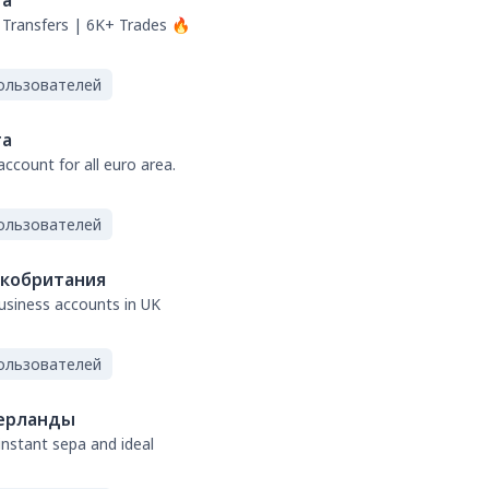
та
Transfers | 6K+ Trades 🔥
ользователей
та
ccount for all euro area.
ользователей
кобритания
business accounts in UK
ользователей
ерланды
 instant sepa and ideal