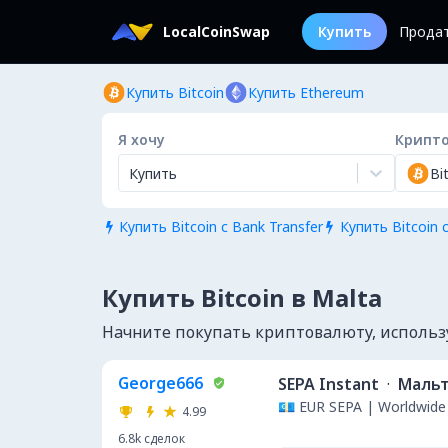
LocalCoinSwap
Купить
Прода
Купить Bitcoin
Купить Ethereum
Я хочу
Крипт
Купить
Bi
Купить Bitcoin с Bank Transfer
Купить Bitcoin с


Купить Bitcoin в Malta
Начните покупать криптовалюту, используя
George666
SEPA Instant
·
Маль
💶 EUR SEPA | Worldwide 
4.99
6.8k
сделок