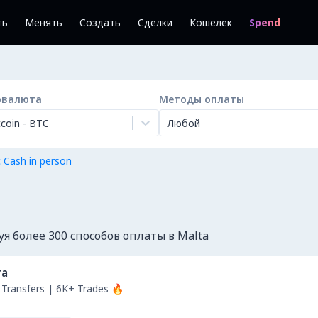
ть
Менять
Создать
Сделки
Кошелек
Spend
овалюта
Методы оплаты
tcoin
-
BTC
Любой
 Cash in person
 более 300 способов оплаты в Malta
та
Transfers | 6K+ Trades 🔥