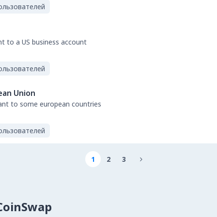
ользователей
nt to a US business account
ользователей
ean Union
tant to some european countries
ользователей
1
2
3

lCoinSwap