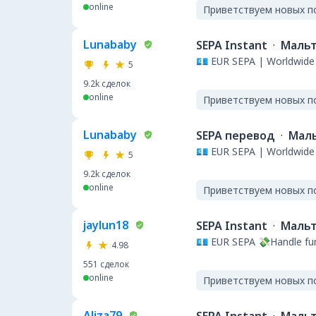
online
Приветствуем новых п
Lunababy
SEPA Instant
·
Маль
💶 EUR SEPA | Worldwide 
5
9.2k
сделок
online
Приветствуем новых п
Lunababy
SEPA перевод
·
Мал
💶 EUR SEPA | Worldwide 
5
9.2k
сделок
online
Приветствуем новых п
jaylun18
SEPA Instant
·
Маль
💶 EUR SEPA 💸Handle fun
4.98
551
сделок
online
Приветствуем новых п
Aliza79