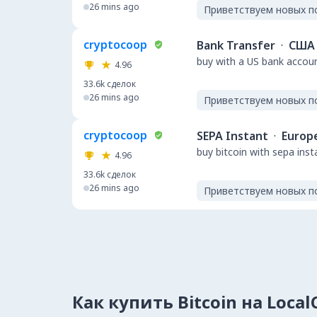
26 mins ago
Приветствуем новых п
cryptocoop
Bank Transfer
·
США
buy with a US bank accou
4.96
33.6k
сделок
26 mins ago
Приветствуем новых п
cryptocoop
SEPA Instant
·
Europ
buy bitcoin with sepa ins
4.96
33.6k
сделок
26 mins ago
Приветствуем новых п
Как купить Bitcoin на Loca